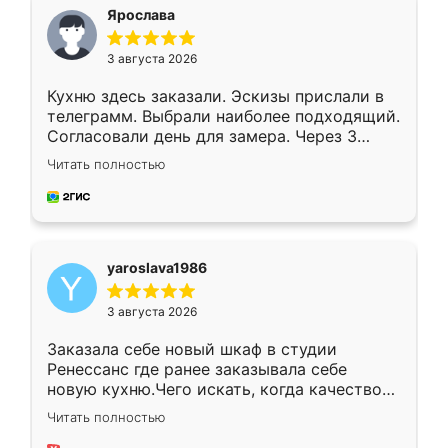
я хотела.
Ярослава
3 августа 2026
Кухню здесь заказали. Эскизы прислали в
телеграмм. Выбрали наиболее подходящий.
Согласовали день для замера. Через 3
недели кухня была уже готова. Остались
Читать полностью
довольны работой. Спасибо Ренессанс
мебель за качественную работу!
yaroslava1986
3 августа 2026
Заказала себе новый шкаф в студии
Ренессанс где ранее заказывала себе
новую кухню.Чего искать, когда качеством
вполне довольна. Служит кухня уже почти
Читать полностью
два года, нареканий нет.