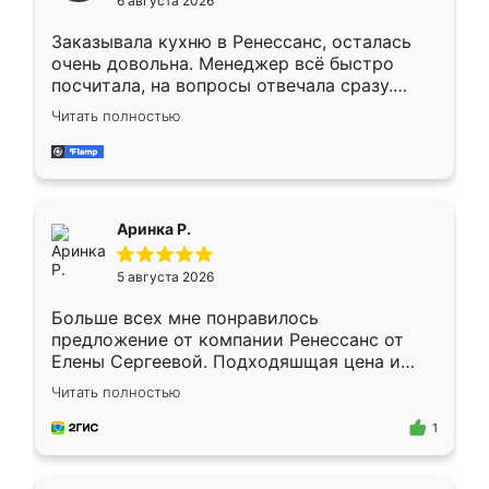
6 августа 2026
мебели буду заказывать только здесь.
Заказывала кухню в Ренессанс, осталась
очень довольна. Менеджер всё быстро
посчитала, на вопросы отвечала сразу.
Замерщик приехал в субботу, подошёл к
Читать полностью
делу со всей ответственностью. Собрали
за день, ребята работали аккуратно, даже
пыли почти не было. Качество отличное,
ящики ходят плавно, ничего не скрипит.
Всё подошло как влитое.
Аринка Р.
5 августа 2026
Больше всех мне понравилось
предложение от компании Ренессанс от
Елены Сергеевой. Подходяшщая цена и
короткие сроки изготовления. Приехавший
Читать полностью
для замера сотрудник Владислав
предложил по моему эскизу самый
1
подходящий вариант шкафа. Немного его
видоизменил, получилось даже лучше, чем