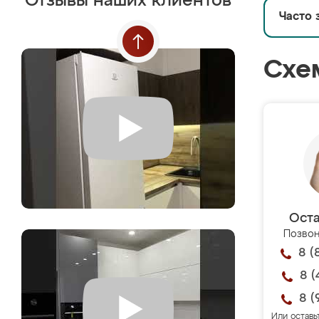
Отзывы наших клиентов
Часто 
Схе
Оста
Позвон
8 (
8 (
8 (
Или оставь