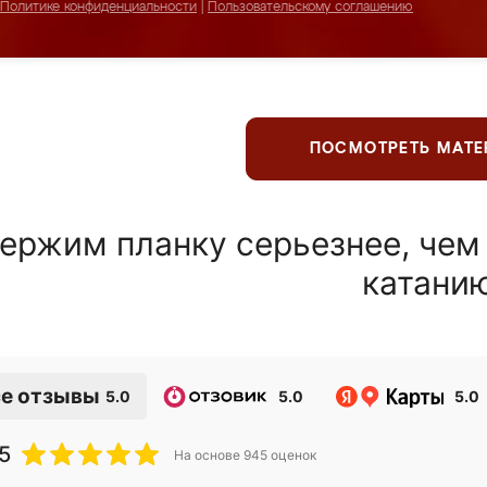
Политике конфиденциальности
|
Пользовательскому соглашению
ПОСМОТРЕТЬ МАТ
ержим планку серьезнее, чем
катани
е отзывы
5.0
5.0
5.0
5
На основе
945
оценок