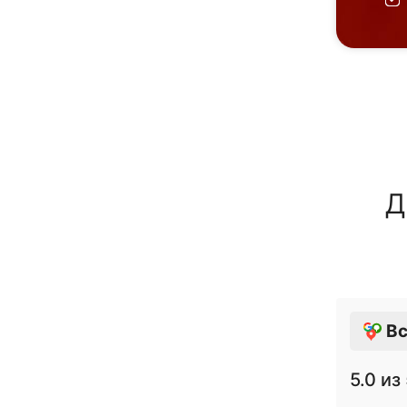
Д
Вс
5.0
из 