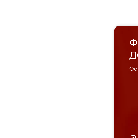
Ф
Д
Ост