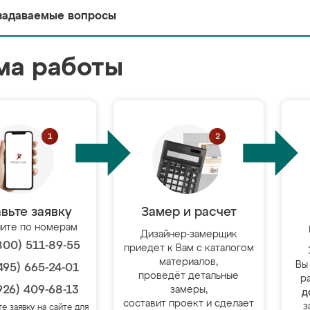
задаваемые вопросы
ма работы
вьте заявку
Замер и расчет
ите по номерам
Дизайнер-замерщик
800) 511-89-55
приедет к Вам с каталогом
материалов,
Вы
495) 665-24-01
проведёт детальные
р
926) 409-68-13
замеры,
д
составит проект и сделает
з
те заявку на сайте для