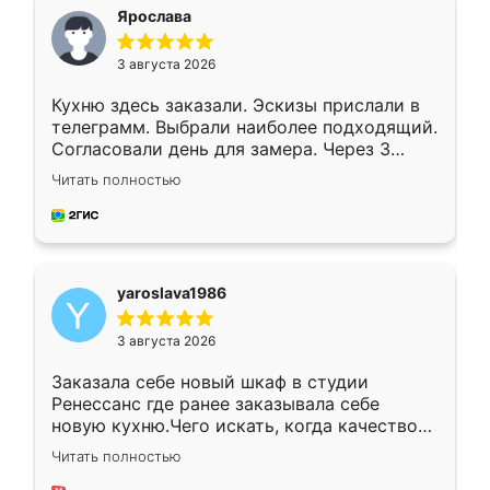
я хотела.
Ярослава
3 августа 2026
Кухню здесь заказали. Эскизы прислали в
телеграмм. Выбрали наиболее подходящий.
Согласовали день для замера. Через 3
недели кухня была уже готова. Остались
Читать полностью
довольны работой. Спасибо Ренессанс
мебель за качественную работу!
yaroslava1986
3 августа 2026
Заказала себе новый шкаф в студии
Ренессанс где ранее заказывала себе
новую кухню.Чего искать, когда качеством
вполне довольна. Служит кухня уже почти
Читать полностью
два года, нареканий нет.