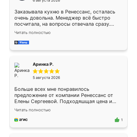
6 августа 2026
мебели буду заказывать только здесь.
Заказывала кухню в Ренессанс, осталась
очень довольна. Менеджер всё быстро
посчитала, на вопросы отвечала сразу.
Замерщик приехал в субботу, подошёл к
Читать полностью
делу со всей ответственностью. Собрали
за день, ребята работали аккуратно, даже
пыли почти не было. Качество отличное,
ящики ходят плавно, ничего не скрипит.
Всё подошло как влитое.
Аринка Р.
5 августа 2026
Больше всех мне понравилось
предложение от компании Ренессанс от
Елены Сергеевой. Подходяшщая цена и
короткие сроки изготовления. Приехавший
Читать полностью
для замера сотрудник Владислав
предложил по моему эскизу самый
1
подходящий вариант шкафа. Немного его
видоизменил, получилось даже лучше, чем