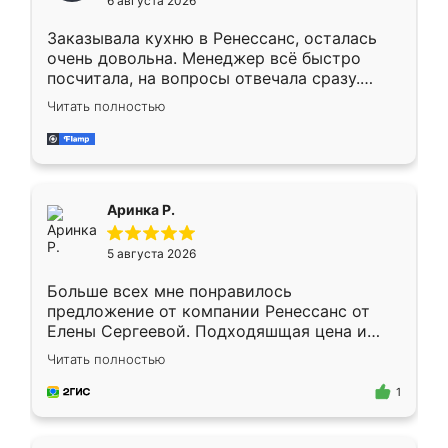
6 августа 2026
мебели буду заказывать только здесь.
Заказывала кухню в Ренессанс, осталась
очень довольна. Менеджер всё быстро
посчитала, на вопросы отвечала сразу.
Замерщик приехал в субботу, подошёл к
Читать полностью
делу со всей ответственностью. Собрали
за день, ребята работали аккуратно, даже
пыли почти не было. Качество отличное,
ящики ходят плавно, ничего не скрипит.
Всё подошло как влитое.
Аринка Р.
5 августа 2026
Больше всех мне понравилось
предложение от компании Ренессанс от
Елены Сергеевой. Подходяшщая цена и
короткие сроки изготовления. Приехавший
Читать полностью
для замера сотрудник Владислав
предложил по моему эскизу самый
1
подходящий вариант шкафа. Немного его
видоизменил, получилось даже лучше, чем