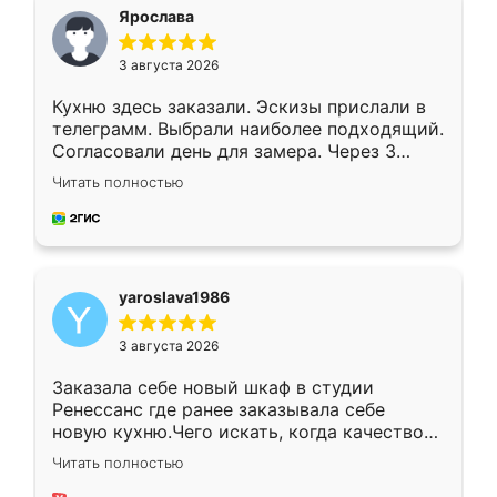
я хотела.
Ярослава
3 августа 2026
Кухню здесь заказали. Эскизы прислали в
телеграмм. Выбрали наиболее подходящий.
Согласовали день для замера. Через 3
недели кухня была уже готова. Остались
Читать полностью
довольны работой. Спасибо Ренессанс
мебель за качественную работу!
yaroslava1986
3 августа 2026
Заказала себе новый шкаф в студии
Ренессанс где ранее заказывала себе
новую кухню.Чего искать, когда качеством
вполне довольна. Служит кухня уже почти
Читать полностью
два года, нареканий нет.