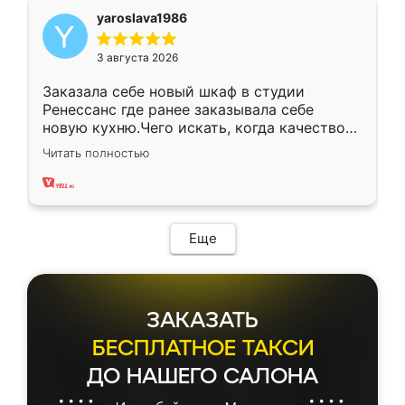
yaroslava1986
3 августа 2026
Заказала себе новый шкаф в студии
Ренессанс где ранее заказывала себе
новую кухню.Чего искать, когда качеством
вполне довольна. Служит кухня уже почти
Читать полностью
два года, нареканий нет.
Еще
ЗАКАЗАТЬ
БЕСПЛАТНОЕ ТАКСИ
ДО НАШЕГО САЛОНА