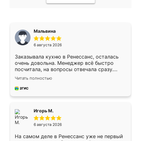
Мальвина
6 августа 2026
Заказывала кухню в Ренессанс, осталась
очень довольна. Менеджер всё быстро
посчитала, на вопросы отвечала сразу.
Замерщик приехал в субботу, подошёл к
Читать полностью
делу со всей ответственностью. Собрали
за день, ребята работали аккуратно, даже
пыли почти не было. Качество отличное,
ящики ходят плавно, ничего не скрипит.
Всё подошло как влитое.
Игорь М.
6 августа 2026
На самом деле в Ренессанс уже не первый