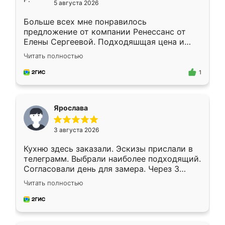
5 августа 2026
Больше всех мне понравилось
предложение от компании Ренессанс от
Елены Сергеевой. Подходяшщая цена и
короткие сроки изготовления. Приехавший
Читать полностью
для замера сотрудник Владислав
предложил по моему эскизу самый
1
подходящий вариант шкафа. Немного его
видоизменил, получилось даже лучше, чем
я хотела.
Ярослава
3 августа 2026
Кухню здесь заказали. Эскизы прислали в
телеграмм. Выбрали наиболее подходящий.
Согласовали день для замера. Через 3
недели кухня была уже готова. Остались
Читать полностью
довольны работой. Спасибо Ренессанс
мебель за качественную работу!