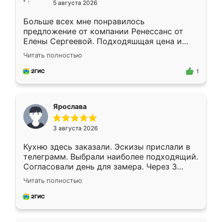
5 августа 2026
Больше всех мне понравилось
предложение от компании Ренессанс от
Елены Сергеевой. Подходяшщая цена и
короткие сроки изготовления. Приехавший
Читать полностью
для замера сотрудник Владислав
предложил по моему эскизу самый
1
подходящий вариант шкафа. Немного его
видоизменил, получилось даже лучше, чем
я хотела.
Ярослава
3 августа 2026
Кухню здесь заказали. Эскизы прислали в
телеграмм. Выбрали наиболее подходящий.
Согласовали день для замера. Через 3
недели кухня была уже готова. Остались
Читать полностью
довольны работой. Спасибо Ренессанс
мебель за качественную работу!