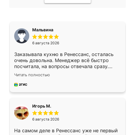
Мальвина
6 августа 2026
Заказывала кухню в Ренессанс, осталась
очень довольна. Менеджер всё быстро
посчитала, на вопросы отвечала сразу.
Замерщик приехал в субботу, подошёл к
Читать полностью
делу со всей ответственностью. Собрали
за день, ребята работали аккуратно, даже
пыли почти не было. Качество отличное,
ящики ходят плавно, ничего не скрипит.
Всё подошло как влитое.
Игорь М.
6 августа 2026
На самом деле в Ренессанс уже не первый