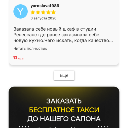
yaroslava1986
3 августа 2026
Заказала себе новый шкаф в студии
Ренессанс где ранее заказывала себе
новую кухню.Чего искать, когда качеством
вполне довольна. Служит кухня уже почти
Читать полностью
два года, нареканий нет.
Еще
ЗАКАЗАТЬ
БЕСПЛАТНОЕ ТАКСИ
ДО НАШЕГО САЛОНА