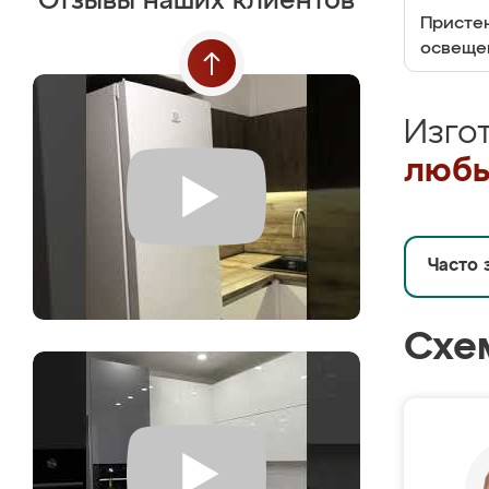
Отзывы наших клиентов
Пристен
освеще
Изго
любы
Часто 
Схе