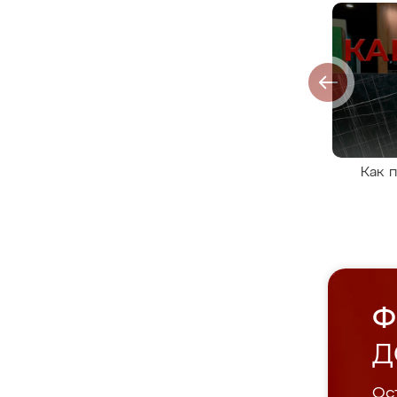
Как 
Ф
Д
Ост