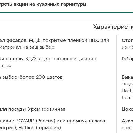
реть акции на кухонные гарнитуры
Характерист
ал фасадов:
МДФ, покрытые плёнкой ПВХ, или
Сто
материал на ваш выбор
из и
я панель:
ХДФ в цвет столешницы или с
Габа
чатью
а выбор, более 200 цветов
Выка
танд
Hett
без 
ля посуды:
Хромированная
Цоко
ники :
BOYARD (Россия) или премиум класса
Аксе
встрия), Hettich (Германия)
волш