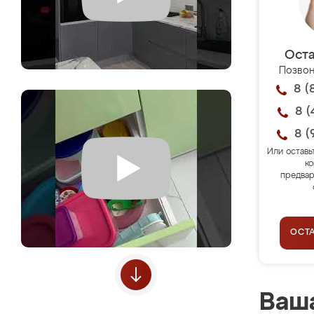
Оста
Позвон
8 (
8 (
8 (
Или оставь
ко
предвар
ОСТ
Ваша