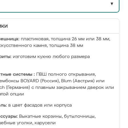
▼
ики
лешница:
пластиковая, толщина 26 мм или 38 мм;
скусственного камня, толщина 38 мм
риты:
изготовим кухню любого размера
тные системы :
ПВШ полного открывания,
ембоксы BOYARD (Россия), Blum (Австрия) или
ich (Германия) с плавным закрыванием дверок или
этой опции
ль:
в цвет фасадов или корпуса
ссуары:
Выкатные корзины, бутылочницы,
ебные уголки, карусели