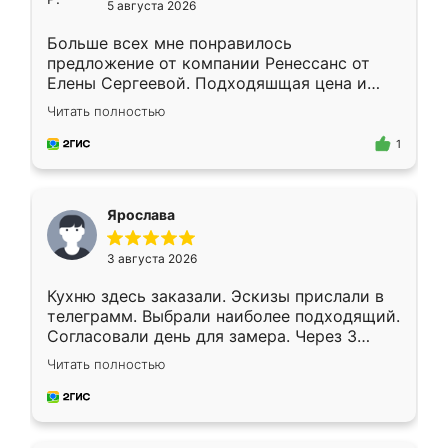
5 августа 2026
Больше всех мне понравилось
предложение от компании Ренессанс от
Елены Сергеевой. Подходяшщая цена и
короткие сроки изготовления. Приехавший
Читать полностью
для замера сотрудник Владислав
предложил по моему эскизу самый
1
подходящий вариант шкафа. Немного его
видоизменил, получилось даже лучше, чем
я хотела.
Ярослава
3 августа 2026
Кухню здесь заказали. Эскизы прислали в
телеграмм. Выбрали наиболее подходящий.
Согласовали день для замера. Через 3
недели кухня была уже готова. Остались
Читать полностью
довольны работой. Спасибо Ренессанс
мебель за качественную работу!