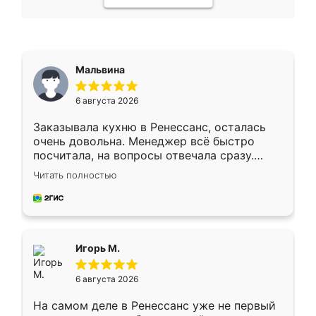
Мальвина
6 августа 2026
Заказывала кухню в Ренессанс, осталась
очень довольна. Менеджер всё быстро
посчитала, на вопросы отвечала сразу.
Замерщик приехал в субботу, подошёл к
Читать полностью
делу со всей ответственностью. Собрали
за день, ребята работали аккуратно, даже
пыли почти не было. Качество отличное,
ящики ходят плавно, ничего не скрипит.
Всё подошло как влитое.
Игорь М.
6 августа 2026
На самом деле в Ренессанс уже не первый