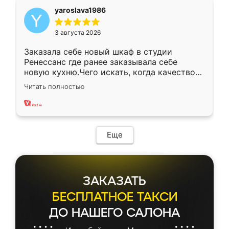
yaroslava1986
3 августа 2026
Заказала себе новый шкаф в студии
Ренессанс где ранее заказывала себе
новую кухню.Чего искать, когда качеством
вполне довольна. Служит кухня уже почти
Читать полностью
два года, нареканий нет.
Еще
ЗАКАЗАТЬ
БЕСПЛАТНОЕ ТАКСИ
ДО НАШЕГО САЛОНА