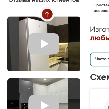
Отзывы наших клиентов
Пристен
освеще
Изго
любы
Часто 
Схе