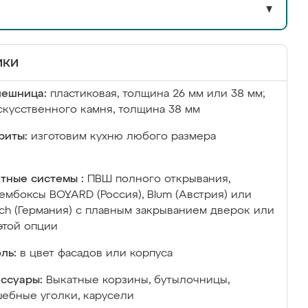
▼
ики
лешница:
пластиковая, толщина 26 мм или 38 мм;
скусственного камня, толщина 38 мм
риты:
изготовим кухню любого размера
тные системы :
ПВШ полного открывания,
ембоксы BOYARD (Россия), Blum (Австрия) или
ich (Германия) с плавным закрыванием дверок или
этой опции
ль:
в цвет фасадов или корпуса
ссуары:
Выкатные корзины, бутылочницы,
ебные уголки, карусели