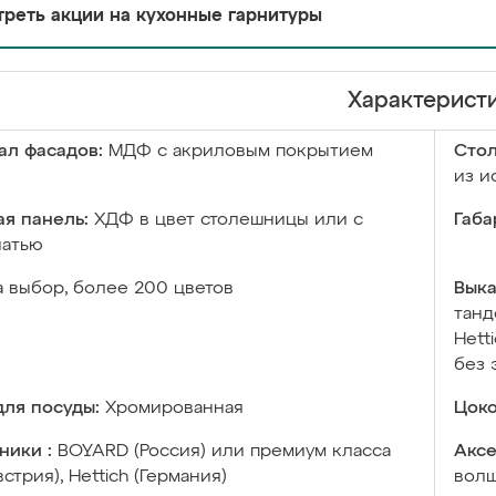
реть акции на кухонные гарнитуры
Характерист
ал фасадов:
МДФ с акриловым покрытием
Сто
из и
я панель:
ХДФ в цвет столешницы или с
Габа
чатью
а выбор, более 200 цветов
Выка
танд
Hett
без 
ля посуды:
Хромированная
Цоко
ники :
BOYARD (Россия) или премиум класса
Аксе
встрия), Hettich (Германия)
волш