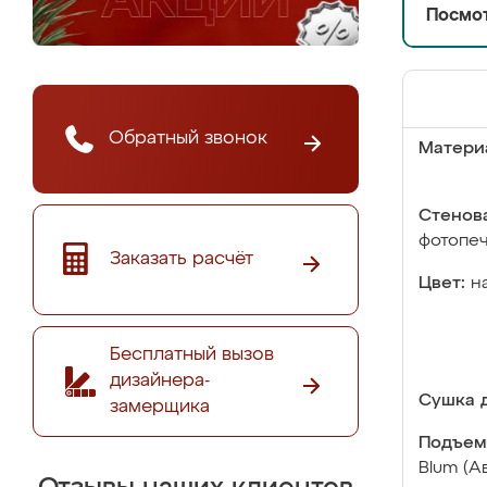
Посмот
Обратный звонок
Матери
Стенова
фотопе
Заказать расчёт
Цвет:
н
Бесплатный вызов
дизайнера-
Сушка д
замерщика
Подъем
Blum (А