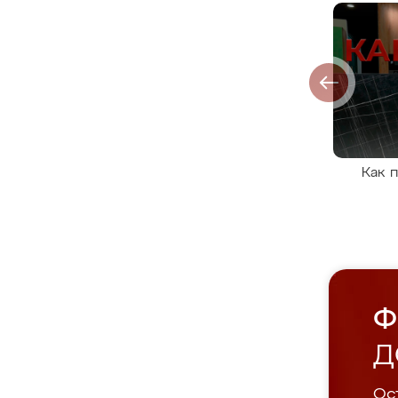
Как 
Ф
Д
Ост