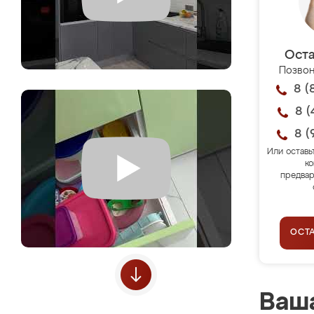
Оста
Позвон
8 (
8 (
8 (
Или оставь
ко
предвар
ОСТ
Ваша