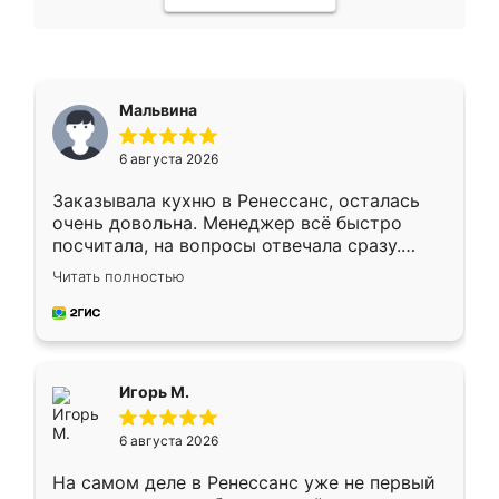
Мальвина
6 августа 2026
Заказывала кухню в Ренессанс, осталась
очень довольна. Менеджер всё быстро
посчитала, на вопросы отвечала сразу.
Замерщик приехал в субботу, подошёл к
Читать полностью
делу со всей ответственностью. Собрали
за день, ребята работали аккуратно, даже
пыли почти не было. Качество отличное,
ящики ходят плавно, ничего не скрипит.
Всё подошло как влитое.
Игорь М.
6 августа 2026
На самом деле в Ренессанс уже не первый