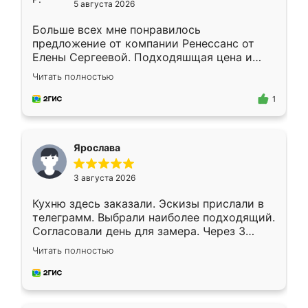
5 августа 2026
Больше всех мне понравилось
предложение от компании Ренессанс от
Елены Сергеевой. Подходяшщая цена и
короткие сроки изготовления. Приехавший
Читать полностью
для замера сотрудник Владислав
предложил по моему эскизу самый
1
подходящий вариант шкафа. Немного его
видоизменил, получилось даже лучше, чем
я хотела.
Ярослава
3 августа 2026
Кухню здесь заказали. Эскизы прислали в
телеграмм. Выбрали наиболее подходящий.
Согласовали день для замера. Через 3
недели кухня была уже готова. Остались
Читать полностью
довольны работой. Спасибо Ренессанс
мебель за качественную работу!