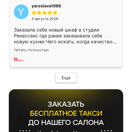
yaroslava1986
3 августа 2026
Заказала себе новый шкаф в студии
Ренессанс где ранее заказывала себе
новую кухню.Чего искать, когда качеством
вполне довольна. Служит кухня уже почти
Читать полностью
два года, нареканий нет.
Еще
ЗАКАЗАТЬ
БЕСПЛАТНОЕ ТАКСИ
ДО НАШЕГО САЛОНА