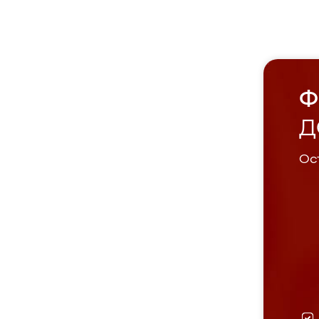
Ф
Д
Ост