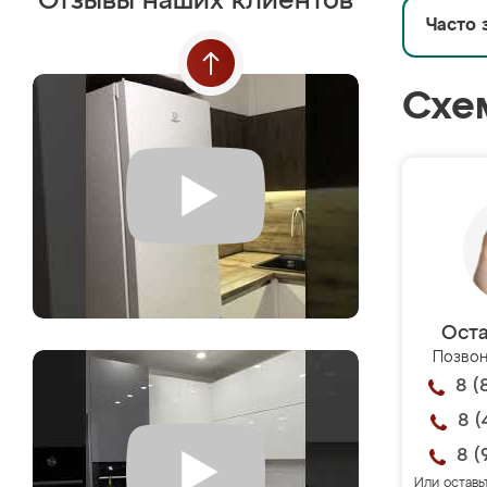
Отзывы наших клиентов
Часто 
Схе
Оста
Позвон
8 (
8 (
8 (
Или оставь