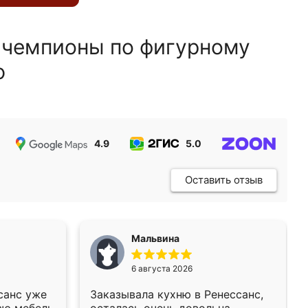
 чемпионы по фигурному
ю
4.9
5.0
5.0
Оставить отзыв
Мальвина
6 августа 2026
санс уже
Заказывала кухню в Ренессанс,