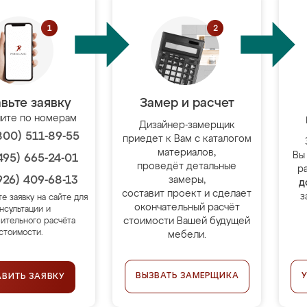
вьте заявку
Замер и расчет
ите по номерам
Дизайнер-замерщик
800) 511-89-55
приедет к Вам с каталогом
материалов,
Вы
495) 665-24-01
проведёт детальные
р
926) 409-68-13
замеры,
д
составит проект и сделает
з
те заявку на сайте для
окончательный расчёт
нсультации и
стоимости Вашей будущей
ительного расчёта
стоимости.
мебели.
ВЫЗВАТЬ ЗАМЕРЩИКА
АВИТЬ ЗАЯВКУ