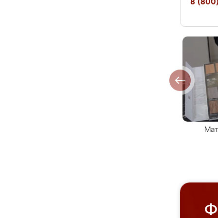
8 (800)
Мат
Ф