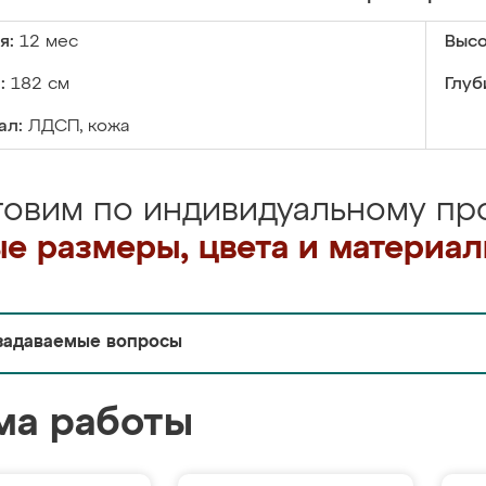
я:
12 мес
Высо
:
182 см
Глуб
ал:
ЛДСП, кожа
товим по индивидуальному про
е размеры, цвета и материа
задаваемые вопросы
ма работы