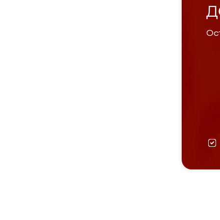
Д
Ост