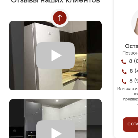
Отзывы наших клиентов
Оста
Позвон
8 (
8 (
8 (
Или оставь
ко
предвар
ОСТ