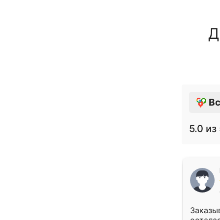
Д
Вс
5.0
из 
Заказыв