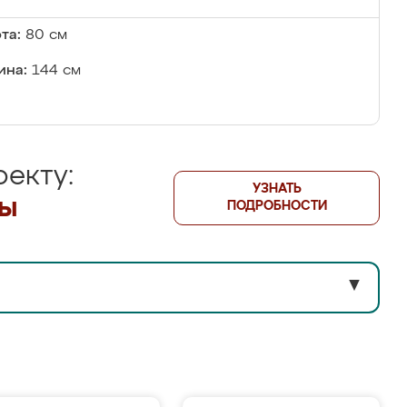
та:
80 см
ина:
144 см
екту:
УЗНАТЬ
лы
ПОДРОБНОСТИ
▼