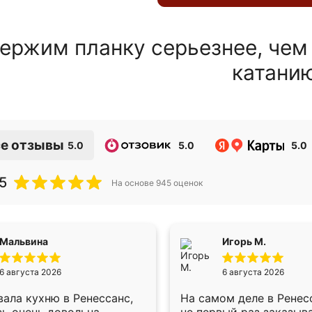
ержим планку серьезнее, чем
катани
е отзывы
5.0
5.0
5.0
5
На основе
945
оценок
Мальвина
Игорь М.
6 августа 2026
6 августа 2026
ала кухню в Ренессанс,
На самом деле в Ренес