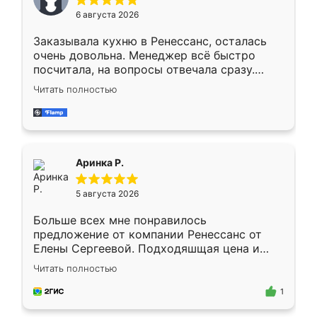
Мне нравится ,если что-то потребуется из
6 августа 2026
мебели буду заказывать только здесь.
Заказывала кухню в Ренессанс, осталась
очень довольна. Менеджер всё быстро
посчитала, на вопросы отвечала сразу.
Замерщик приехал в субботу, подошёл к
Читать полностью
делу со всей ответственностью. Собрали
за день, ребята работали аккуратно, даже
пыли почти не было. Качество отличное,
ящики ходят плавно, ничего не скрипит.
Всё подошло как влитое.
Аринка Р.
5 августа 2026
Больше всех мне понравилось
предложение от компании Ренессанс от
Елены Сергеевой. Подходяшщая цена и
короткие сроки изготовления. Приехавший
Читать полностью
для замера сотрудник Владислав
предложил по моему эскизу самый
1
подходящий вариант шкафа. Немного его