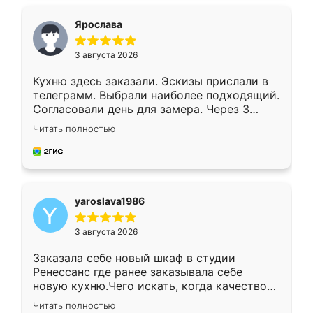
видоизменил, получилось даже лучше, чем
я хотела.
Ярослава
3 августа 2026
Кухню здесь заказали. Эскизы прислали в
телеграмм. Выбрали наиболее подходящий.
Согласовали день для замера. Через 3
недели кухня была уже готова. Остались
Читать полностью
довольны работой. Спасибо Ренессанс
мебель за качественную работу!
yaroslava1986
3 августа 2026
Заказала себе новый шкаф в студии
Ренессанс где ранее заказывала себе
новую кухню.Чего искать, когда качеством
вполне довольна. Служит кухня уже почти
Читать полностью