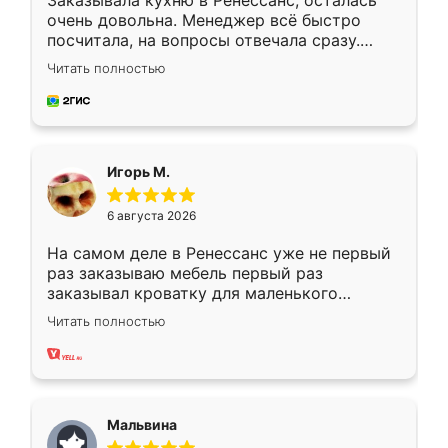
Заказывала кухню в Ренессанс, осталась
очень довольна. Менеджер всё быстро
посчитала, на вопросы отвечала сразу.
Замерщик приехал в субботу, подошёл к
Читать полностью
делу со всей ответственностью. Собрали
за день, ребята работали аккуратно, даже
пыли почти не было. Качество отличное,
ящики ходят плавно, ничего не скрипит.
Всё подошло как влитое.
Игорь М.
6 августа 2026
На самом деле в Ренессанс уже не первый
раз заказываю мебель первый раз
заказывал кроватку для маленького
ребёнка при его рождении ,во второй раз
Читать полностью
заказал шкаф-купе. По качеству очень
хорошее сборка достаточно быстрая,
также адекватные цены. До этого
сравнивал с разными конкурентами в этом
сегменте ,выбор у конкурентов куда
Мальвина
меньше, здесь же он более разнообразный.