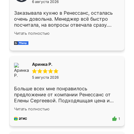
6 августа 2026
мебели буду заказывать только здесь.
Заказывала кухню в Ренессанс, осталась
очень довольна. Менеджер всё быстро
посчитала, на вопросы отвечала сразу.
Замерщик приехал в субботу, подошёл к
Читать полностью
делу со всей ответственностью. Собрали
за день, ребята работали аккуратно, даже
пыли почти не было. Качество отличное,
ящики ходят плавно, ничего не скрипит.
Всё подошло как влитое.
Аринка Р.
5 августа 2026
Больше всех мне понравилось
предложение от компании Ренессанс от
Елены Сергеевой. Подходяшщая цена и
короткие сроки изготовления. Приехавший
Читать полностью
для замера сотрудник Владислав
предложил по моему эскизу самый
1
подходящий вариант шкафа. Немного его
видоизменил, получилось даже лучше, чем