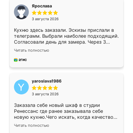
я хотела.
Ярослава
3 августа 2026
Кухню здесь заказали. Эскизы прислали в
телеграмм. Выбрали наиболее подходящий.
Согласовали день для замера. Через 3
недели кухня была уже готова. Остались
Читать полностью
довольны работой. Спасибо Ренессанс
мебель за качественную работу!
yaroslava1986
3 августа 2026
Заказала себе новый шкаф в студии
Ренессанс где ранее заказывала себе
новую кухню.Чего искать, когда качеством
вполне довольна. Служит кухня уже почти
Читать полностью
два года, нареканий нет.