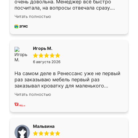
очень довольна. Менеджер всё быстро
посчитала, на вопросы отвечала сразу.
Замерщик приехал в субботу, подошёл к
Читать полностью
делу со всей ответственностью. Собрали
за день, ребята работали аккуратно, даже
пыли почти не было. Качество отличное,
ящики ходят плавно, ничего не скрипит.
Всё подошло как влитое.
Игорь М.
6 августа 2026
На самом деле в Ренессанс уже не первый
раз заказываю мебель первый раз
заказывал кроватку для маленького
ребёнка при его рождении ,во второй раз
Читать полностью
заказал шкаф-купе. По качеству очень
хорошее сборка достаточно быстрая,
также адекватные цены. До этого
сравнивал с разными конкурентами в этом
сегменте ,выбор у конкурентов куда
Мальвина
меньше, здесь же он более разнообразный.
Мне нравится ,если что-то потребуется из