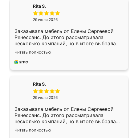
Rita S.
29 июля 2026
Заказывала мебель от Елены Сергеевой
Ренессанс. До этого рассматривала
несколько компаний, но в итоге выбрала
эту. Сначала обговорили условия, потом
Читать полностью
приехал замерщик, всё спокойно объяснил
и снял размеры. Изготовили в срок, с
доставкой тоже никаких проблем не
возникло. Сборку выполнили аккуратно,
мебель сразу встала на свое место без
Rita S.
каких-либо доработок. Качеством осталась
довольна, все выглядит так, как и ожидала.
29 июля 2026
Заказывала мебель от Елены Сергеевой
Ренессанс. До этого рассматривала
несколько компаний, но в итоге выбрала
эту. Сначала обговорили условия, потом
Читать полностью
приехал замерщик, всё спокойно объяснил