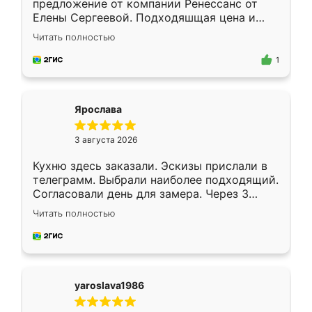
предложение от компании Ренессанс от
Елены Сергеевой. Подходяшщая цена и
короткие сроки изготовления. Приехавший
Читать полностью
для замера сотрудник Владислав
предложил по моему эскизу самый
1
подходящий вариант шкафа. Немного его
видоизменил, получилось даже лучше, чем
я хотела.
Ярослава
3 августа 2026
Кухню здесь заказали. Эскизы прислали в
телеграмм. Выбрали наиболее подходящий.
Согласовали день для замера. Через 3
недели кухня была уже готова. Остались
Читать полностью
довольны работой. Спасибо Ренессанс
мебель за качественную работу!
yaroslava1986