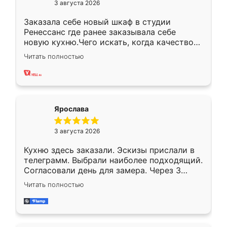
3 августа 2026
Заказала себе новый шкаф в студии
Ренессанс где ранее заказывала себе
новую кухню.Чего искать, когда качеством
вполне довольна. Служит кухня уже почти
Читать полностью
два года, нареканий нет.
Ярослава
3 августа 2026
Кухню здесь заказали. Эскизы прислали в
телеграмм. Выбрали наиболее подходящий.
Согласовали день для замера. Через 3
недели кухня была уже готова. Остались
Читать полностью
довольны работой. Спасибо Ренессанс
мебель за качественную работу!