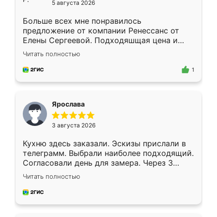
5 августа 2026
Больше всех мне понравилось
предложение от компании Ренессанс от
Елены Сергеевой. Подходяшщая цена и
короткие сроки изготовления. Приехавший
Читать полностью
для замера сотрудник Владислав
предложил по моему эскизу самый
1
подходящий вариант шкафа. Немного его
видоизменил, получилось даже лучше, чем
я хотела.
Ярослава
3 августа 2026
Кухню здесь заказали. Эскизы прислали в
телеграмм. Выбрали наиболее подходящий.
Согласовали день для замера. Через 3
недели кухня была уже готова. Остались
Читать полностью
довольны работой. Спасибо Ренессанс
мебель за качественную работу!