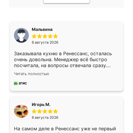
Мальвина
6 августа 2026
Заказывала кухню в Ренессанс, осталась
очень довольна. Менеджер всё быстро
посчитала, на вопросы отвечала сразу.
Замерщик приехал в субботу, подошёл к
Читать полностью
делу со всей ответственностью. Собрали
за день, ребята работали аккуратно, даже
пыли почти не было. Качество отличное,
ящики ходят плавно, ничего не скрипит.
Всё подошло как влитое.
Игорь М.
6 августа 2026
На самом деле в Ренессанс уже не первый