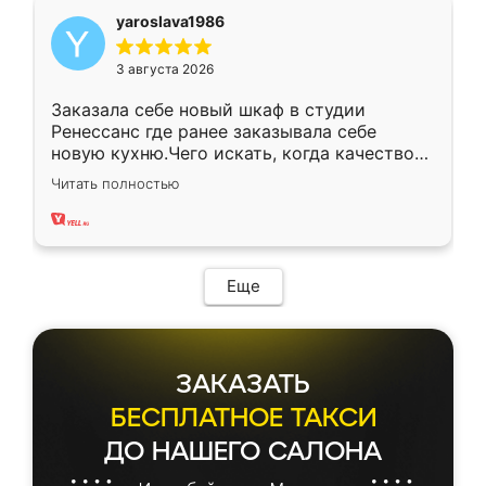
yaroslava1986
3 августа 2026
Заказала себе новый шкаф в студии
Ренессанс где ранее заказывала себе
новую кухню.Чего искать, когда качеством
вполне довольна. Служит кухня уже почти
Читать полностью
два года, нареканий нет.
Еще
ЗАКАЗАТЬ
БЕСПЛАТНОЕ ТАКСИ
ДО НАШЕГО САЛОНА