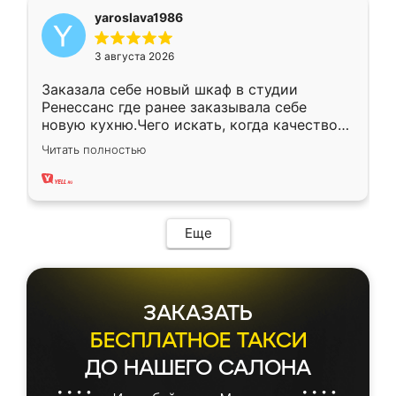
yaroslava1986
3 августа 2026
Заказала себе новый шкаф в студии
Ренессанс где ранее заказывала себе
новую кухню.Чего искать, когда качеством
вполне довольна. Служит кухня уже почти
Читать полностью
два года, нареканий нет.
Еще
ЗАКАЗАТЬ
БЕСПЛАТНОЕ ТАКСИ
ДО НАШЕГО САЛОНА