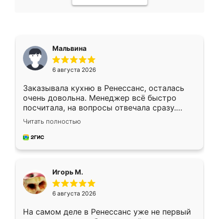
Мальвина
6 августа 2026
Заказывала кухню в Ренессанс, осталась
очень довольна. Менеджер всё быстро
посчитала, на вопросы отвечала сразу.
Замерщик приехал в субботу, подошёл к
Читать полностью
делу со всей ответственностью. Собрали
за день, ребята работали аккуратно, даже
пыли почти не было. Качество отличное,
ящики ходят плавно, ничего не скрипит.
Всё подошло как влитое.
Игорь М.
6 августа 2026
На самом деле в Ренессанс уже не первый