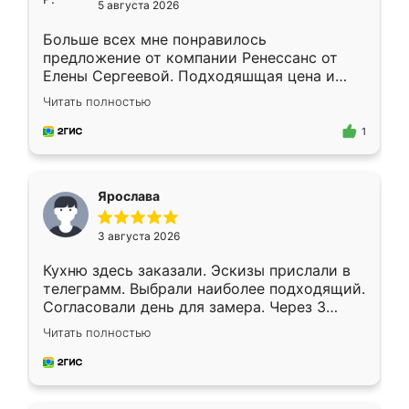
5 августа 2026
Больше всех мне понравилось
предложение от компании Ренессанс от
Елены Сергеевой. Подходяшщая цена и
короткие сроки изготовления. Приехавший
Читать полностью
для замера сотрудник Владислав
предложил по моему эскизу самый
1
подходящий вариант шкафа. Немного его
видоизменил, получилось даже лучше, чем
я хотела.
Ярослава
3 августа 2026
Кухню здесь заказали. Эскизы прислали в
телеграмм. Выбрали наиболее подходящий.
Согласовали день для замера. Через 3
недели кухня была уже готова. Остались
Читать полностью
довольны работой. Спасибо Ренессанс
мебель за качественную работу!