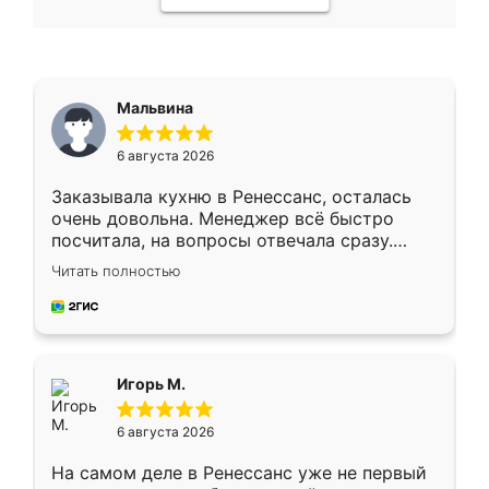
Мальвина
6 августа 2026
Заказывала кухню в Ренессанс, осталась
очень довольна. Менеджер всё быстро
посчитала, на вопросы отвечала сразу.
Замерщик приехал в субботу, подошёл к
Читать полностью
делу со всей ответственностью. Собрали
за день, ребята работали аккуратно, даже
пыли почти не было. Качество отличное,
ящики ходят плавно, ничего не скрипит.
Всё подошло как влитое.
Игорь М.
6 августа 2026
На самом деле в Ренессанс уже не первый