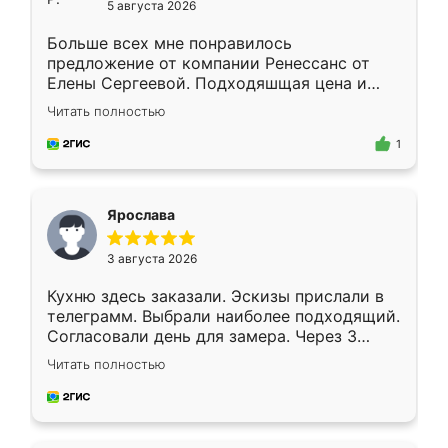
5 августа 2026
Больше всех мне понравилось
предложение от компании Ренессанс от
Елены Сергеевой. Подходяшщая цена и
короткие сроки изготовления. Приехавший
Читать полностью
для замера сотрудник Владислав
предложил по моему эскизу самый
1
подходящий вариант шкафа. Немного его
видоизменил, получилось даже лучше, чем
я хотела.
Ярослава
3 августа 2026
Кухню здесь заказали. Эскизы прислали в
телеграмм. Выбрали наиболее подходящий.
Согласовали день для замера. Через 3
недели кухня была уже готова. Остались
Читать полностью
довольны работой. Спасибо Ренессанс
мебель за качественную работу!