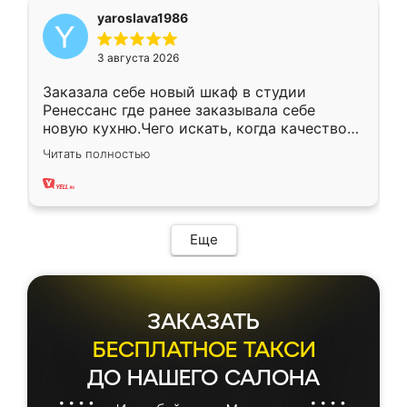
yaroslava1986
3 августа 2026
Заказала себе новый шкаф в студии
Ренессанс где ранее заказывала себе
новую кухню.Чего искать, когда качеством
вполне довольна. Служит кухня уже почти
Читать полностью
два года, нареканий нет.
Еще
ЗАКАЗАТЬ
БЕСПЛАТНОЕ ТАКСИ
ДО НАШЕГО САЛОНА