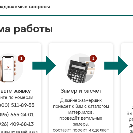
задаваемые вопросы
ма работы
вьте заявку
Замер и расчет
ите по номерам
Дизайнер-замерщик
800) 511-89-55
приедет к Вам с каталогом
материалов,
Вы
495) 665-24-01
проведёт детальные
р
926) 409-68-13
замеры,
д
составит проект и сделает
з
те заявку на сайте для