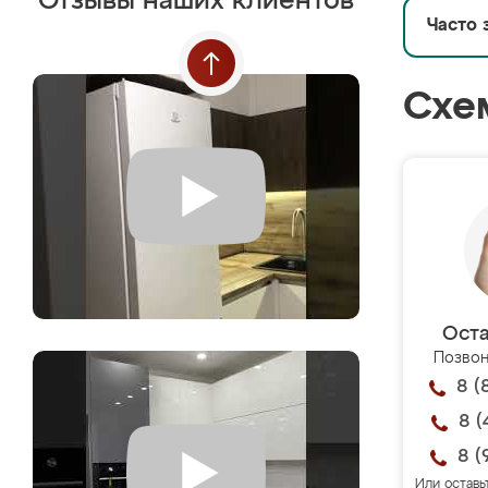
Отзывы наших клиентов
Часто 
Схе
Оста
Позвон
8 (
8 (
8 (
Или оставь