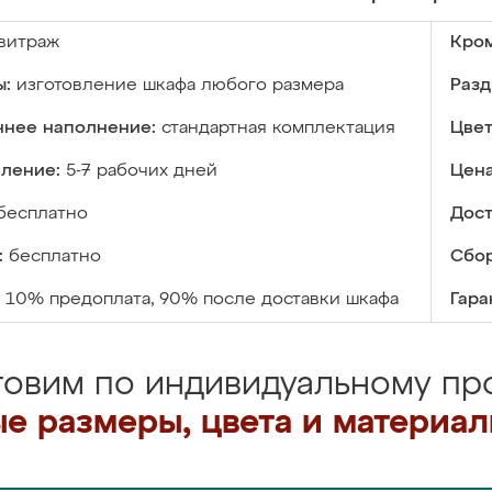
витраж
Кром
ы:
изготовление шкафа любого размера
Разд
ннее наполнение:
стандартная комплектация
Цвет
вление:
5-7 рабочих дней
Цена
бесплатно
Дост
:
бесплатно
Сбор
10% предоплата, 90% после доставки шкафа
Гара
товим по индивидуальному про
е размеры, цвета и материа