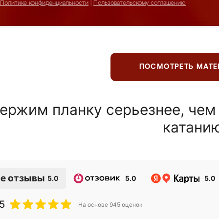
Политике конфиденциальности
|
Пользовательскому соглашению
ПОСМОТРЕТЬ МАТ
ержим планку серьезнее, чем
катани
е отзывы
5.0
5.0
5.0
5
На основе
945
оценок