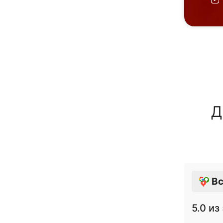
Д
Вс
5.0
из 