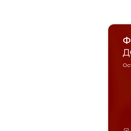
Ф
Д
Ост