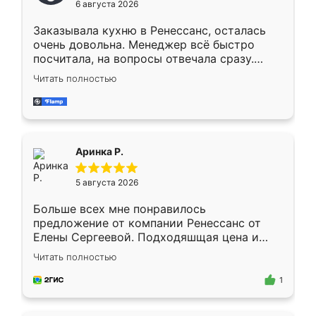
6 августа 2026
мебели буду заказывать только здесь.
Заказывала кухню в Ренессанс, осталась
очень довольна. Менеджер всё быстро
посчитала, на вопросы отвечала сразу.
Замерщик приехал в субботу, подошёл к
Читать полностью
делу со всей ответственностью. Собрали
за день, ребята работали аккуратно, даже
пыли почти не было. Качество отличное,
ящики ходят плавно, ничего не скрипит.
Всё подошло как влитое.
Аринка Р.
5 августа 2026
Больше всех мне понравилось
предложение от компании Ренессанс от
Елены Сергеевой. Подходяшщая цена и
короткие сроки изготовления. Приехавший
Читать полностью
для замера сотрудник Владислав
предложил по моему эскизу самый
1
подходящий вариант шкафа. Немного его
видоизменил, получилось даже лучше, чем