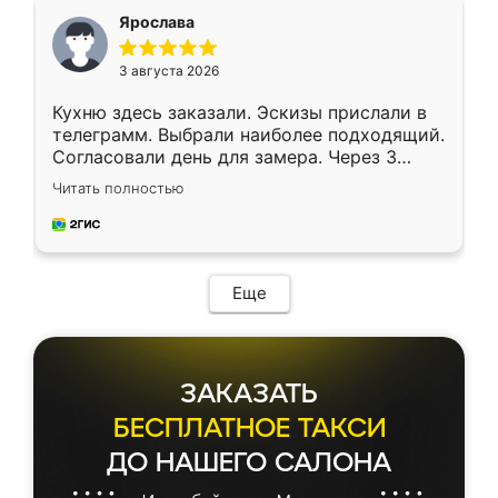
я хотела.
Ярослава
3 августа 2026
Кухню здесь заказали. Эскизы прислали в
телеграмм. Выбрали наиболее подходящий.
Согласовали день для замера. Через 3
недели кухня была уже готова. Остались
Читать полностью
довольны работой. Спасибо Ренессанс
мебель за качественную работу!
Еще
ЗАКАЗАТЬ
БЕСПЛАТНОЕ ТАКСИ
ДО НАШЕГО САЛОНА