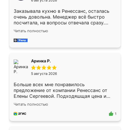
6 августа 2026
мебели буду заказывать только здесь.
Заказывала кухню в Ренессанс, осталась
очень довольна. Менеджер всё быстро
посчитала, на вопросы отвечала сразу.
Замерщик приехал в субботу, подошёл к
Читать полностью
делу со всей ответственностью. Собрали
за день, ребята работали аккуратно, даже
пыли почти не было. Качество отличное,
ящики ходят плавно, ничего не скрипит.
Всё подошло как влитое.
Аринка Р.
5 августа 2026
Больше всех мне понравилось
предложение от компании Ренессанс от
Елены Сергеевой. Подходяшщая цена и
короткие сроки изготовления. Приехавший
Читать полностью
для замера сотрудник Владислав
предложил по моему эскизу самый
1
подходящий вариант шкафа. Немного его
видоизменил, получилось даже лучше, чем