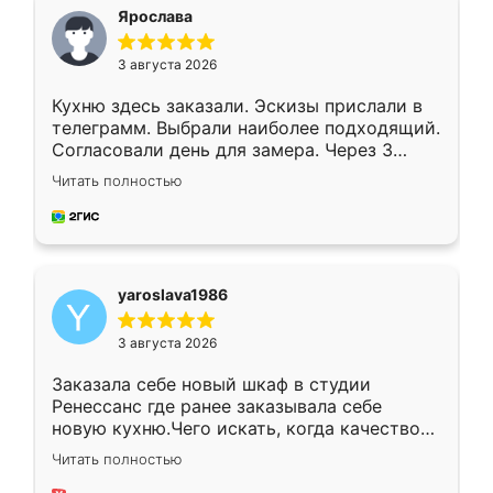
я хотела.
Ярослава
3 августа 2026
Кухню здесь заказали. Эскизы прислали в
телеграмм. Выбрали наиболее подходящий.
Согласовали день для замера. Через 3
недели кухня была уже готова. Остались
Читать полностью
довольны работой. Спасибо Ренессанс
мебель за качественную работу!
yaroslava1986
3 августа 2026
Заказала себе новый шкаф в студии
Ренессанс где ранее заказывала себе
новую кухню.Чего искать, когда качеством
вполне довольна. Служит кухня уже почти
Читать полностью
два года, нареканий нет.