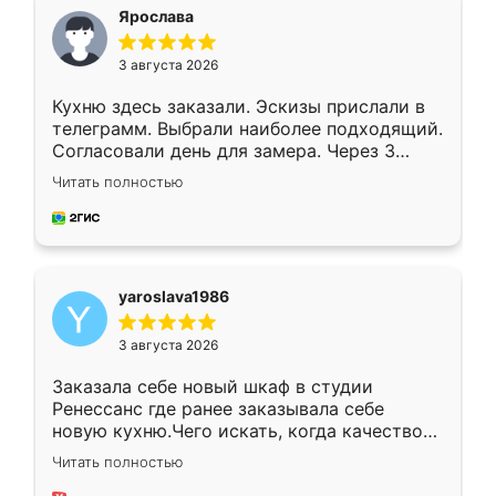
я хотела.
Ярослава
3 августа 2026
Кухню здесь заказали. Эскизы прислали в
телеграмм. Выбрали наиболее подходящий.
Согласовали день для замера. Через 3
недели кухня была уже готова. Остались
Читать полностью
довольны работой. Спасибо Ренессанс
мебель за качественную работу!
yaroslava1986
3 августа 2026
Заказала себе новый шкаф в студии
Ренессанс где ранее заказывала себе
новую кухню.Чего искать, когда качеством
вполне довольна. Служит кухня уже почти
Читать полностью
два года, нареканий нет.