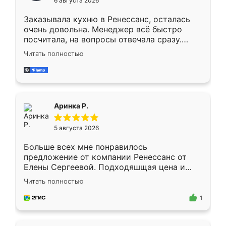
6 августа 2026
мебели буду заказывать только здесь.
Заказывала кухню в Ренессанс, осталась
очень довольна. Менеджер всё быстро
посчитала, на вопросы отвечала сразу.
Замерщик приехал в субботу, подошёл к
Читать полностью
делу со всей ответственностью. Собрали
за день, ребята работали аккуратно, даже
пыли почти не было. Качество отличное,
ящики ходят плавно, ничего не скрипит.
Всё подошло как влитое.
Аринка Р.
5 августа 2026
Больше всех мне понравилось
предложение от компании Ренессанс от
Елены Сергеевой. Подходяшщая цена и
короткие сроки изготовления. Приехавший
Читать полностью
для замера сотрудник Владислав
предложил по моему эскизу самый
1
подходящий вариант шкафа. Немного его
видоизменил, получилось даже лучше, чем