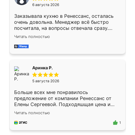
Мне нравится ,если что-то потребуется из
6 августа 2026
мебели буду заказывать только здесь.
Заказывала кухню в Ренессанс, осталась
очень довольна. Менеджер всё быстро
посчитала, на вопросы отвечала сразу.
Замерщик приехал в субботу, подошёл к
Читать полностью
делу со всей ответственностью. Собрали
за день, ребята работали аккуратно, даже
пыли почти не было. Качество отличное,
ящики ходят плавно, ничего не скрипит.
Всё подошло как влитое.
Аринка Р.
5 августа 2026
Больше всех мне понравилось
предложение от компании Ренессанс от
Елены Сергеевой. Подходяшщая цена и
короткие сроки изготовления. Приехавший
Читать полностью
для замера сотрудник Владислав
предложил по моему эскизу самый
1
подходящий вариант шкафа. Немного его
видоизменил, получилось даже лучше, чем