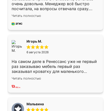
очень довольна. Менеджер всё быстро
посчитала, на вопросы отвечала сразу.
Замерщик приехал в субботу, подошёл к
Читать полностью
делу со всей ответственностью. Собрали
за день, ребята работали аккуратно, даже
пыли почти не было. Качество отличное,
ящики ходят плавно, ничего не скрипит.
Всё подошло как влитое.
Игорь М.
6 августа 2026
На самом деле в Ренессанс уже не первый
раз заказываю мебель первый раз
заказывал кроватку для маленького
ребёнка при его рождении ,во второй раз
Читать полностью
заказал шкаф-купе. По качеству очень
хорошее сборка достаточно быстрая,
также адекватные цены. До этого
сравнивал с разными конкурентами в этом
сегменте ,выбор у конкурентов куда
Мальвина
меньше, здесь же он более разнообразный.