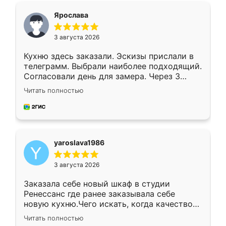
я хотела.
Ярослава
3 августа 2026
Кухню здесь заказали. Эскизы прислали в
телеграмм. Выбрали наиболее подходящий.
Согласовали день для замера. Через 3
недели кухня была уже готова. Остались
Читать полностью
довольны работой. Спасибо Ренессанс
мебель за качественную работу!
yaroslava1986
3 августа 2026
Заказала себе новый шкаф в студии
Ренессанс где ранее заказывала себе
новую кухню.Чего искать, когда качеством
вполне довольна. Служит кухня уже почти
Читать полностью
два года, нареканий нет.