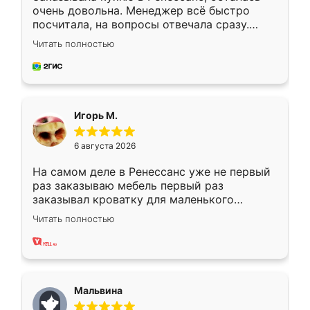
очень довольна. Менеджер всё быстро
посчитала, на вопросы отвечала сразу.
Замерщик приехал в субботу, подошёл к
Читать полностью
делу со всей ответственностью. Собрали
за день, ребята работали аккуратно, даже
пыли почти не было. Качество отличное,
ящики ходят плавно, ничего не скрипит.
Всё подошло как влитое.
Игорь М.
6 августа 2026
На самом деле в Ренессанс уже не первый
раз заказываю мебель первый раз
заказывал кроватку для маленького
ребёнка при его рождении ,во второй раз
Читать полностью
заказал шкаф-купе. По качеству очень
хорошее сборка достаточно быстрая,
также адекватные цены. До этого
сравнивал с разными конкурентами в этом
сегменте ,выбор у конкурентов куда
Мальвина
меньше, здесь же он более разнообразный.