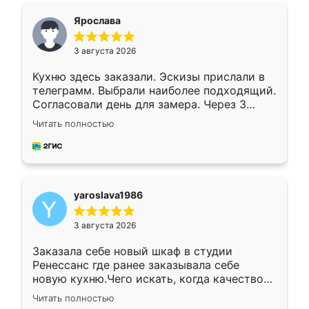
я хотела.
Ярослава
3 августа 2026
Кухню здесь заказали. Эскизы прислали в
телеграмм. Выбрали наиболее подходящий.
Согласовали день для замера. Через 3
недели кухня была уже готова. Остались
Читать полностью
довольны работой. Спасибо Ренессанс
мебель за качественную работу!
yaroslava1986
3 августа 2026
Заказала себе новый шкаф в студии
Ренессанс где ранее заказывала себе
новую кухню.Чего искать, когда качеством
вполне довольна. Служит кухня уже почти
Читать полностью
два года, нареканий нет.