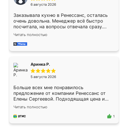
Мне нравится ,если что-то потребуется из
6 августа 2026
мебели буду заказывать только здесь.
Заказывала кухню в Ренессанс, осталась
очень довольна. Менеджер всё быстро
посчитала, на вопросы отвечала сразу.
Замерщик приехал в субботу, подошёл к
Читать полностью
делу со всей ответственностью. Собрали
за день, ребята работали аккуратно, даже
пыли почти не было. Качество отличное,
ящики ходят плавно, ничего не скрипит.
Всё подошло как влитое.
Аринка Р.
5 августа 2026
Больше всех мне понравилось
предложение от компании Ренессанс от
Елены Сергеевой. Подходяшщая цена и
короткие сроки изготовления. Приехавший
Читать полностью
для замера сотрудник Владислав
предложил по моему эскизу самый
1
подходящий вариант шкафа. Немного его
видоизменил, получилось даже лучше, чем