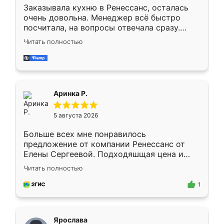
Заказывала кухню в Ренессанс, осталась
очень довольна. Менеджер всё быстро
посчитала, на вопросы отвечала сразу.
Замерщик приехал в субботу, подошёл к
Читать полностью
делу со всей ответственностью. Собрали
за день, ребята работали аккуратно, даже
пыли почти не было. Качество отличное,
ящики ходят плавно, ничего не скрипит.
Всё подошло как влитое.
Аринка Р.
5 августа 2026
Больше всех мне понравилось
предложение от компании Ренессанс от
Елены Сергеевой. Подходяшщая цена и
короткие сроки изготовления. Приехавший
Читать полностью
для замера сотрудник Владислав
предложил по моему эскизу самый
1
подходящий вариант шкафа. Немного его
видоизменил, получилось даже лучше, чем
я хотела.
Ярослава