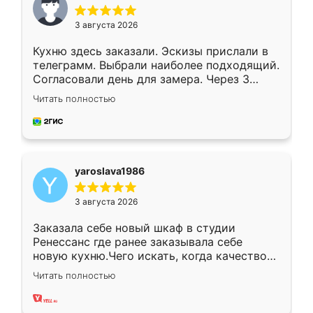
3 августа 2026
Кухню здесь заказали. Эскизы прислали в
телеграмм. Выбрали наиболее подходящий.
Согласовали день для замера. Через 3
недели кухня была уже готова. Остались
Читать полностью
довольны работой. Спасибо Ренессанс
мебель за качественную работу!
yaroslava1986
3 августа 2026
Заказала себе новый шкаф в студии
Ренессанс где ранее заказывала себе
новую кухню.Чего искать, когда качеством
вполне довольна. Служит кухня уже почти
Читать полностью
два года, нареканий нет.