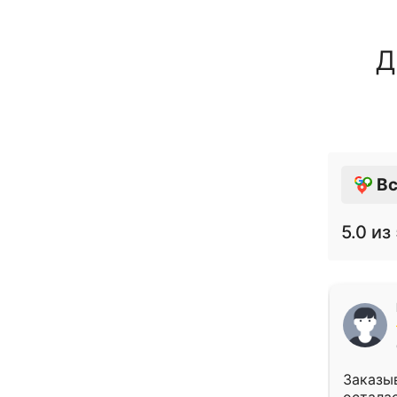
Д
Вс
5.0
из 
Заказыв