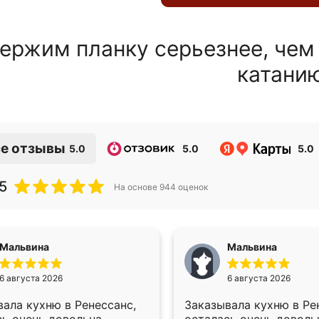
ержим планку серьезнее, чем
катани
е отзывы
5.0
5.0
5.0
5
На основе
944
оценок
Мальвина
Мальвина
6 августа 2026
6 августа 2026
ала кухню в Ренессанс,
Заказывала кухню в Ре