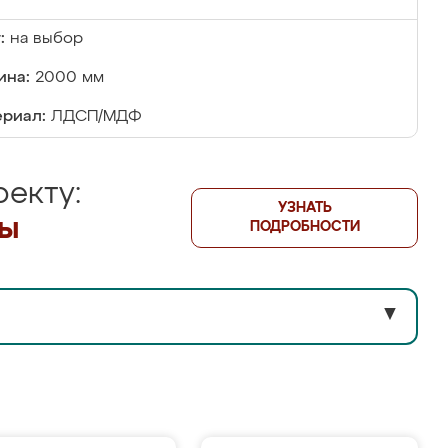
:
на выбор
ина:
2000 мм
риал:
ЛДСП/МДФ
екту:
УЗНАТЬ
лы
ПОДРОБНОСТИ
▼