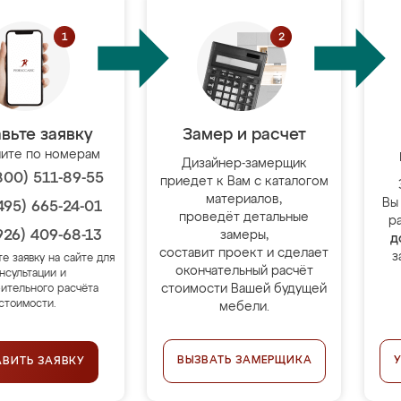
вьте заявку
Замер и расчет
ите по номерам
Дизайнер-замерщик
800) 511-89-55
приедет к Вам с каталогом
материалов,
Вы
495) 665-24-01
проведёт детальные
р
926) 409-68-13
замеры,
д
составит проект и сделает
з
те заявку на сайте для
окончательный расчёт
нсультации и
стоимости Вашей будущей
ительного расчёта
стоимости.
мебели.
ВЫЗВАТЬ ЗАМЕРЩИКА
АВИТЬ ЗАЯВКУ