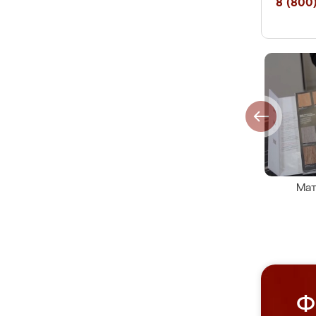
8 (800)
Мат
Ф