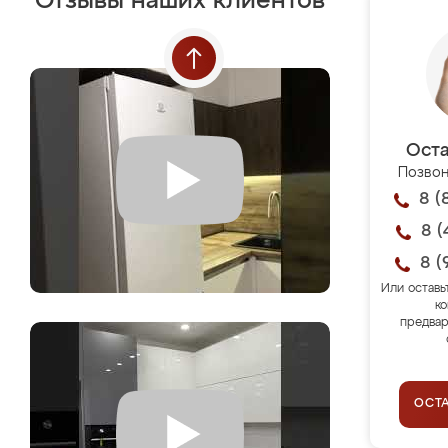
Отзывы наших клиентов
Оста
Позвон
8 (
8 (
8 (
Или оставь
ко
предвар
ОСТ