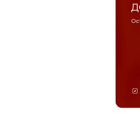
Д
Ост