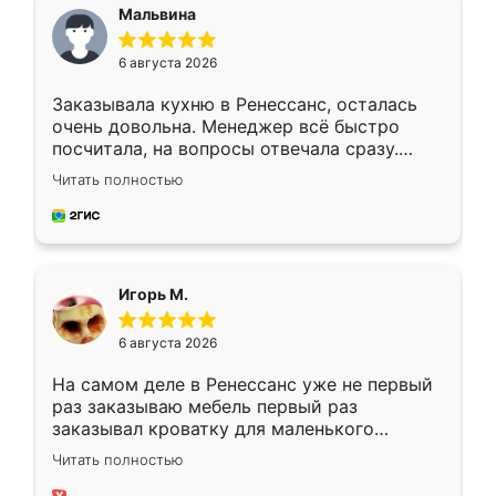
Мальвина
6 августа 2026
Заказывала кухню в Ренессанс, осталась
очень довольна. Менеджер всё быстро
посчитала, на вопросы отвечала сразу.
Замерщик приехал в субботу, подошёл к
Читать полностью
делу со всей ответственностью. Собрали
за день, ребята работали аккуратно, даже
пыли почти не было. Качество отличное,
ящики ходят плавно, ничего не скрипит.
Всё подошло как влитое.
Игорь М.
6 августа 2026
На самом деле в Ренессанс уже не первый
раз заказываю мебель первый раз
заказывал кроватку для маленького
ребёнка при его рождении ,во второй раз
Читать полностью
заказал шкаф-купе. По качеству очень
хорошее сборка достаточно быстрая,