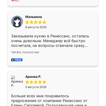
также адекватные цены. До этого
сравнивал с разными конкурентами в этом
сегменте ,выбор у конкурентов куда
Мальвина
меньше, здесь же он более разнообразный.
Мне нравится ,если что-то потребуется из
6 августа 2026
мебели буду заказывать только здесь.
Заказывала кухню в Ренессанс, осталась
очень довольна. Менеджер всё быстро
посчитала, на вопросы отвечала сразу.
Замерщик приехал в субботу, подошёл к
Читать полностью
делу со всей ответственностью. Собрали
за день, ребята работали аккуратно, даже
пыли почти не было. Качество отличное,
ящики ходят плавно, ничего не скрипит.
Всё подошло как влитое.
Аринка Р.
5 августа 2026
Больше всех мне понравилось
предложение от компании Ренессанс от
Елены Сергеевой. Подходяшщая цена и