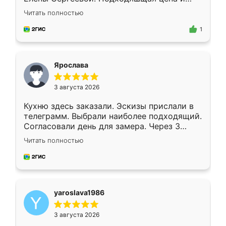
короткие сроки изготовления. Приехавший
Читать полностью
для замера сотрудник Владислав
предложил по моему эскизу самый
1
подходящий вариант шкафа. Немного его
видоизменил, получилось даже лучше, чем
я хотела.
Ярослава
3 августа 2026
Кухню здесь заказали. Эскизы прислали в
телеграмм. Выбрали наиболее подходящий.
Согласовали день для замера. Через 3
недели кухня была уже готова. Остались
Читать полностью
довольны работой. Спасибо Ренессанс
мебель за качественную работу!
yaroslava1986
3 августа 2026