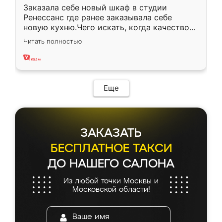
Заказала себе новый шкаф в студии
Ренессанс где ранее заказывала себе
новую кухню.Чего искать, когда качеством
вполне довольна. Служит кухня уже почти
Читать полностью
два года, нареканий нет.
Еще
ЗАКАЗАТЬ
БЕСПЛАТНОЕ ТАКСИ
ДО НАШЕГО САЛОНА
Из любой точки Москвы и
Московской области!