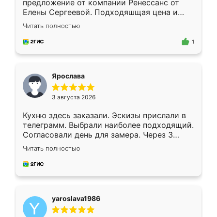
предложение от компании Ренессанс от
Елены Сергеевой. Подходяшщая цена и
короткие сроки изготовления. Приехавший
Читать полностью
для замера сотрудник Владислав
предложил по моему эскизу самый
1
подходящий вариант шкафа. Немного его
видоизменил, получилось даже лучше, чем
я хотела.
Ярослава
3 августа 2026
Кухню здесь заказали. Эскизы прислали в
телеграмм. Выбрали наиболее подходящий.
Согласовали день для замера. Через 3
недели кухня была уже готова. Остались
Читать полностью
довольны работой. Спасибо Ренессанс
мебель за качественную работу!
yaroslava1986