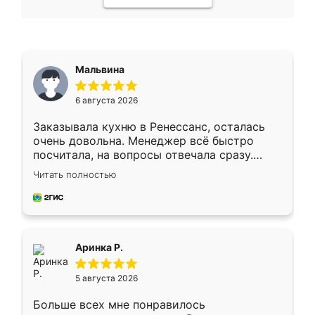
Мальвина
6 августа 2026
Заказывала кухню в Ренессанс, осталась
очень довольна. Менеджер всё быстро
посчитала, на вопросы отвечала сразу.
Замерщик приехал в субботу, подошёл к
Читать полностью
делу со всей ответственностью. Собрали
за день, ребята работали аккуратно, даже
пыли почти не было. Качество отличное,
ящики ходят плавно, ничего не скрипит.
Всё подошло как влитое.
Аринка Р.
5 августа 2026
Больше всех мне понравилось