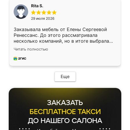
Rita S.
29 июля 2026
Заказывала мебель от Елены Сергеевой
Ренессанс. До этого рассматривала
несколько компаний, но в итоге выбрала
эту. Сначала обговорили условия, потом
Читать полностью
приехал замерщик, всё спокойно объяснил
и снял размеры. Изготовили в срок, с
доставкой тоже никаких проблем не
возникло. Сборку выполнили аккуратно,
мебель сразу встала на свое место без
Еще
каких-либо доработок. Качеством осталась
довольна, все выглядит так, как и ожидала.
ЗАКАЗАТЬ
БЕСПЛАТНОЕ ТАКСИ
ДО НАШЕГО САЛОНА