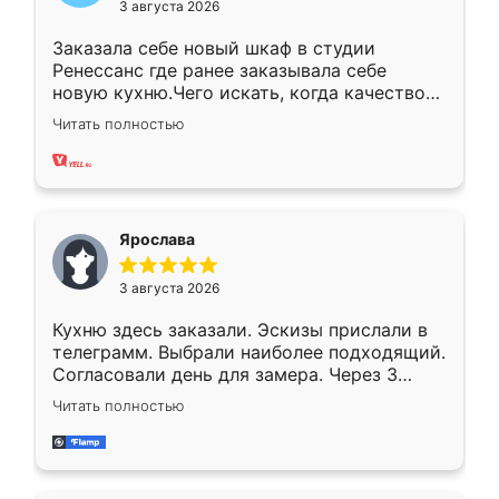
3 августа 2026
Заказала себе новый шкаф в студии
Ренессанс где ранее заказывала себе
новую кухню.Чего искать, когда качеством
вполне довольна. Служит кухня уже почти
Читать полностью
два года, нареканий нет.
Ярослава
3 августа 2026
Кухню здесь заказали. Эскизы прислали в
телеграмм. Выбрали наиболее подходящий.
Согласовали день для замера. Через 3
недели кухня была уже готова. Остались
Читать полностью
довольны работой. Спасибо Ренессанс
мебель за качественную работу!