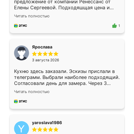
предложение от компании Ренессанс от
Елены Сергеевой. Подходяшщая цена и
короткие сроки изготовления. Приехавший
Читать полностью
для замера сотрудник Владислав
предложил по моему эскизу самый
1
подходящий вариант шкафа. Немного его
видоизменил, получилось даже лучше, чем
я хотела.
Ярослава
3 августа 2026
Кухню здесь заказали. Эскизы прислали в
телеграмм. Выбрали наиболее подходящий.
Согласовали день для замера. Через 3
недели кухня была уже готова. Остались
Читать полностью
довольны работой. Спасибо Ренессанс
мебель за качественную работу!
yaroslava1986