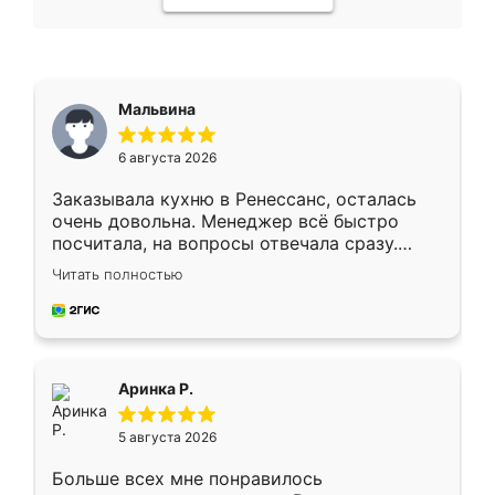
Мальвина
6 августа 2026
Заказывала кухню в Ренессанс, осталась
очень довольна. Менеджер всё быстро
посчитала, на вопросы отвечала сразу.
Замерщик приехал в субботу, подошёл к
Читать полностью
делу со всей ответственностью. Собрали
за день, ребята работали аккуратно, даже
пыли почти не было. Качество отличное,
ящики ходят плавно, ничего не скрипит.
Всё подошло как влитое.
Аринка Р.
5 августа 2026
Больше всех мне понравилось