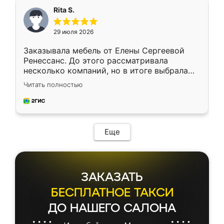
Rita S.
29 июля 2026
Заказывала мебель от Елены Сергеевой
Ренессанс. До этого рассматривала
несколько компаний, но в итоге выбрала
эту. Сначала обговорили условия, потом
Читать полностью
приехал замерщик, всё спокойно объяснил
и снял размеры. Изготовили в срок, с
доставкой тоже никаких проблем не
возникло. Сборку выполнили аккуратно,
мебель сразу встала на свое место без
Еще
каких-либо доработок. Качеством осталась
довольна, все выглядит так, как и ожидала.
ЗАКАЗАТЬ
БЕСПЛАТНОЕ ТАКСИ
ДО НАШЕГО САЛОНА