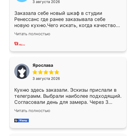
3 августа 2026
Заказала себе новый шкаф в студии
Ренессанс где ранее заказывала себе
новую кухню.Чего искать, когда качеством
вполне довольна. Служит кухня уже почти
Читать полностью
два года, нареканий нет.
Ярослава
3 августа 2026
Кухню здесь заказали. Эскизы прислали в
телеграмм. Выбрали наиболее подходящий.
Согласовали день для замера. Через 3
недели кухня была уже готова. Остались
Читать полностью
довольны работой. Спасибо Ренессанс
мебель за качественную работу!