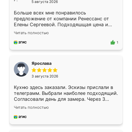
5 августа 2026
Больше всех мне понравилось
предложение от компании Ренессанс от
Елены Сергеевой. Подходяшщая цена и
короткие сроки изготовления. Приехавший
Читать полностью
для замера сотрудник Владислав
предложил по моему эскизу самый
1
подходящий вариант шкафа. Немного его
видоизменил, получилось даже лучше, чем
я хотела.
Ярослава
3 августа 2026
Кухню здесь заказали. Эскизы прислали в
телеграмм. Выбрали наиболее подходящий.
Согласовали день для замера. Через 3
недели кухня была уже готова. Остались
Читать полностью
довольны работой. Спасибо Ренессанс
мебель за качественную работу!