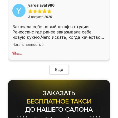
yaroslava1986
3 августа 2026
Заказала себе новый шкаф в студии
Ренессанс где ранее заказывала себе
новую кухню.Чего искать, когда качеством
вполне довольна. Служит кухня уже почти
Читать полностью
два года, нареканий нет.
Еще
ЗАКАЗАТЬ
БЕСПЛАТНОЕ ТАКСИ
ДО НАШЕГО САЛОНА