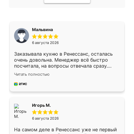
Мальвина
6 августа 2026
Заказывала кухню в Ренессанс, осталась
очень довольна. Менеджер всё быстро
посчитала, на вопросы отвечала сразу.
Замерщик приехал в субботу, подошёл к
Читать полностью
делу со всей ответственностью. Собрали
за день, ребята работали аккуратно, даже
пыли почти не было. Качество отличное,
ящики ходят плавно, ничего не скрипит.
Всё подошло как влитое.
Игорь М.
6 августа 2026
На самом деле в Ренессанс уже не первый