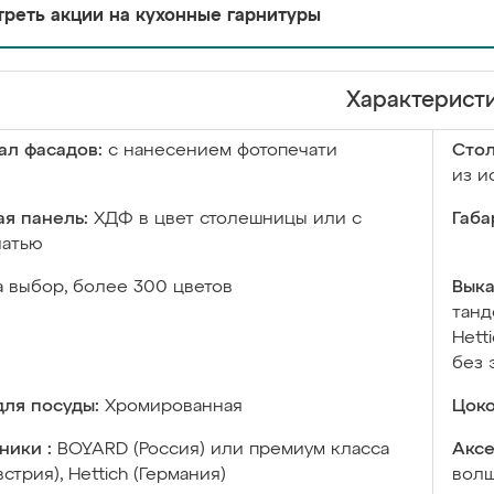
реть акции на кухонные гарнитуры
Характерист
ал фасадов:
с нанесением фотопечати
Сто
из и
я панель:
ХДФ в цвет столешницы или с
Габа
чатью
а выбор, более 300 цветов
Выка
танд
Hett
без 
ля посуды:
Хромированная
Цоко
ники :
BOYARD (Россия) или премиум класса
Аксе
встрия), Hettich (Германия)
волш