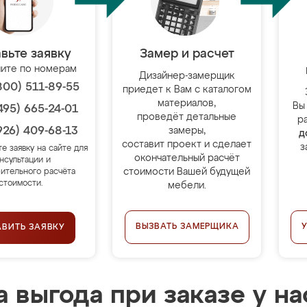
вьте заявку
Замер и расчет
ите по номерам
Дизайнер-замерщик
800) 511-89-55
приедет к Вам с каталогом
материалов,
Вы
495) 665-24-01
проведёт детальные
р
926) 409-68-13
замеры,
д
составит проект и сделает
з
те заявку на сайте для
окончательный расчёт
нсультации и
стоимости Вашей будущей
ительного расчёта
стоимости.
мебели.
ВЫЗВАТЬ ЗАМЕРЩИКА
АВИТЬ ЗАЯВКУ
 выгода при заказе у на