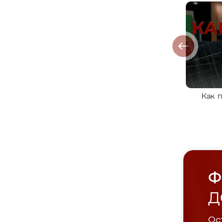
Как 
Ф
Д
Ост