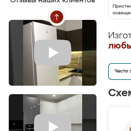
Отзывы наших клиентов
Пристен
освеще
Изго
любы
Часто 
Схе