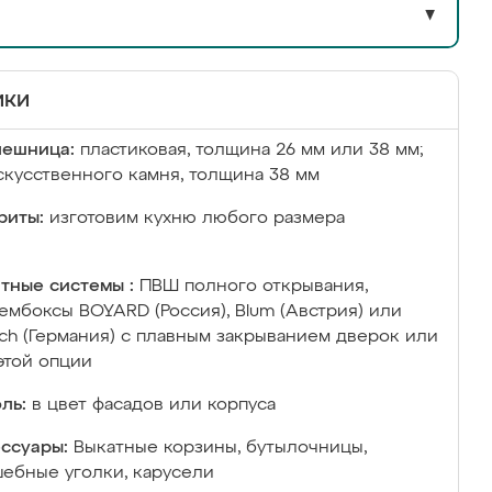
▼
ики
лешница:
пластиковая, толщина 26 мм или 38 мм;
скусственного камня, толщина 38 мм
риты:
изготовим кухню любого размера
тные системы :
ПВШ полного открывания,
ембоксы BOYARD (Россия), Blum (Австрия) или
ich (Германия) с плавным закрыванием дверок или
этой опции
ль:
в цвет фасадов или корпуса
ссуары:
Выкатные корзины, бутылочницы,
ебные уголки, карусели