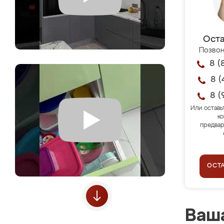
Оста
Позвон
8 (
8 (
8 (
Или оставь
ко
предвар
ОСТ
Ваша