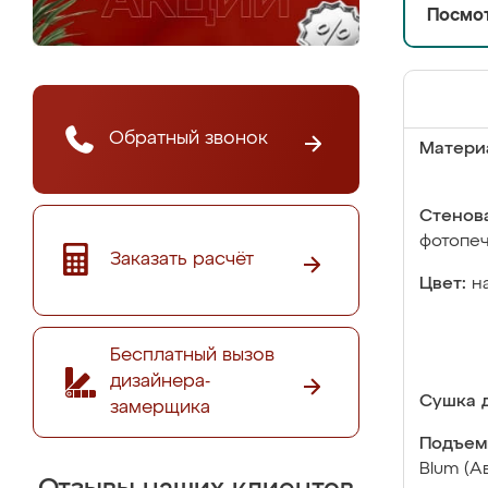
Посмот
Обратный звонок
Матери
Стенова
фотопе
Заказать расчёт
Цвет:
н
Бесплатный вызов
дизайнера-
Сушка д
замерщика
Подъем
Blum (А