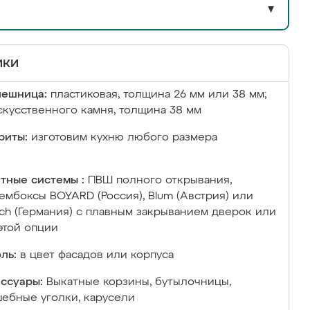
▼
ики
лешница:
пластиковая, толщина 26 мм или 38 мм;
скусственного камня, толщина 38 мм
риты:
изготовим кухню любого размера
тные системы :
ПВШ полного открывания,
ембоксы BOYARD (Россия), Blum (Австрия) или
ich (Германия) с плавным закрыванием дверок или
этой опции
ль:
в цвет фасадов или корпуса
ссуары:
Выкатные корзины, бутылочницы,
ебные уголки, карусели