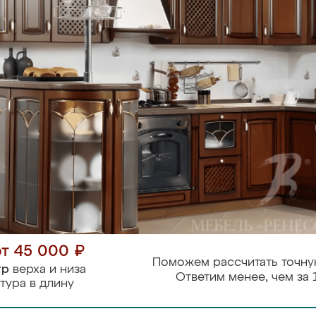
от 45 000 ₽
Поможем рассчитать точну
тр
верха и низа
Ответим менее, чем за 
тура в длину