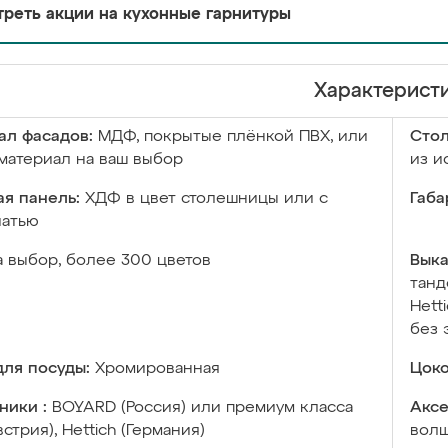
реть акции на кухонные гарнитуры
Характерист
ал фасадов:
МДФ, покрытые плёнкой ПВХ, или
Сто
материал на ваш выбор
из и
я панель:
ХДФ в цвет столешницы или с
Габа
чатью
а выбор, более 300 цветов
Выка
танд
Hett
без 
ля посуды:
Хромированная
Цоко
ники :
BOYARD (Россия) или премиум класса
Аксе
встрия), Hettich (Германия)
волш