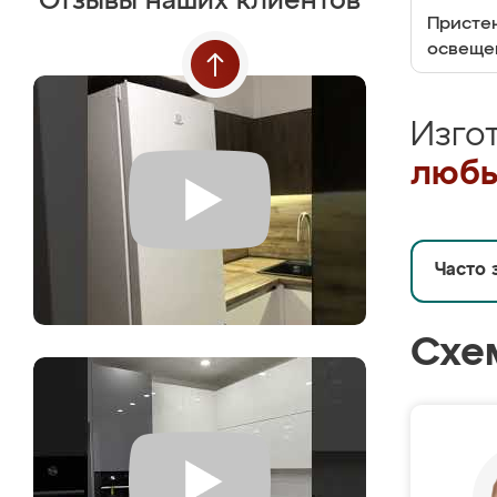
Отзывы наших клиентов
Пристен
освеще
Изго
любы
Часто 
Схе