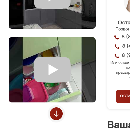
Оста
Позвон
8 (
8 (
8 (
Или оставь
ко
предвар
ОСТ
Ваша