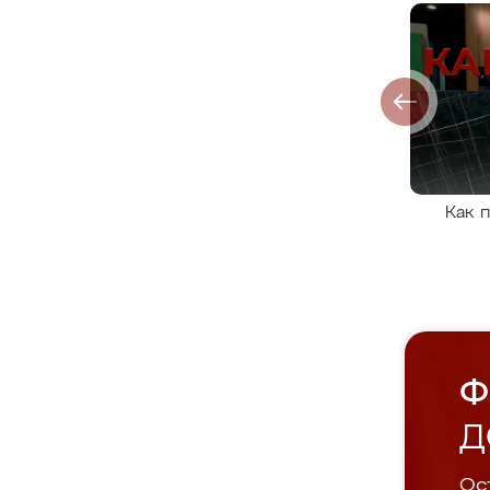
Как 
Ф
Д
Ост