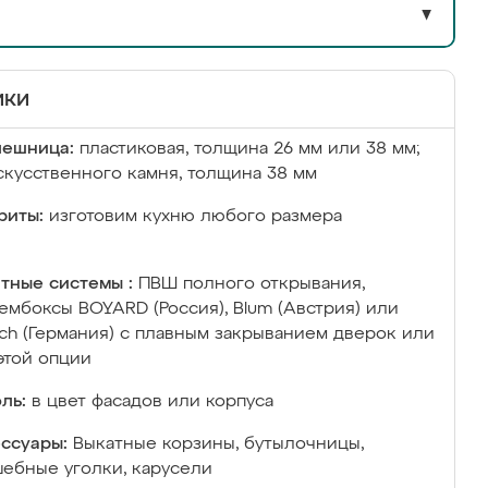
▼
ики
лешница:
пластиковая, толщина 26 мм или 38 мм;
скусственного камня, толщина 38 мм
риты:
изготовим кухню любого размера
тные системы :
ПВШ полного открывания,
ембоксы BOYARD (Россия), Blum (Австрия) или
ich (Германия) с плавным закрыванием дверок или
этой опции
ль:
в цвет фасадов или корпуса
ссуары:
Выкатные корзины, бутылочницы,
ебные уголки, карусели