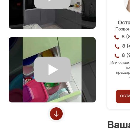
Оста
Позвон
8 (
8 (
8 (
Или оставь
ко
предвар
ОСТ
Ваша