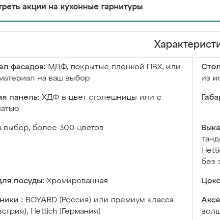
реть акции на кухонные гарнитуры
Характерист
ал фасадов:
МДФ, покрытые плёнкой ПВХ, или
Сто
материал на ваш выбор
из и
я панель:
ХДФ в цвет столешницы или с
Габа
чатью
а выбор, более 300 цветов
Выка
танд
Hett
без 
ля посуды:
Хромированная
Цоко
ники :
BOYARD (Россия) или премиум класса
Аксе
встрия), Hettich (Германия)
волш