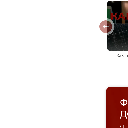
Как 
Ф
Д
Ост