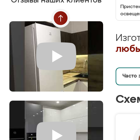
Отзывы наших клиентов
Пристен
освеще
Изго
любы
Часто 
Схе