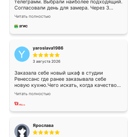
телеграмм. Выбрали наиболее подходящий.
Согласовали день для замера. Через 3
недели кухня была уже готова. Остались
Читать полностью
довольны работой. Спасибо Ренессанс
мебель за качественную работу!
yaroslava1986
3 августа 2026
Заказала себе новый шкаф в студии
Ренессанс где ранее заказывала себе
новую кухню.Чего искать, когда качеством
вполне довольна. Служит кухня уже почти
Читать полностью
два года, нареканий нет.
Ярослава