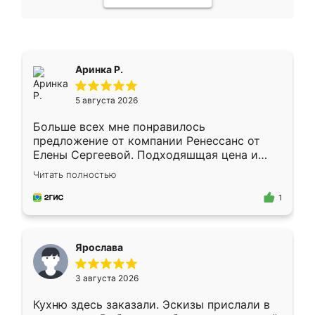
Аринка Р.
5 августа 2026
Больше всех мне понравилось
предложение от компании Ренессанс от
Елены Сергеевой. Подходяшщая цена и
короткие сроки изготовления. Приехавший
Читать полностью
для замера сотрудник Владислав
предложил по моему эскизу самый
1
подходящий вариант шкафа. Немного его
видоизменил, получилось даже лучше, чем
я хотела.
Ярослава
3 августа 2026
Кухню здесь заказали. Эскизы прислали в