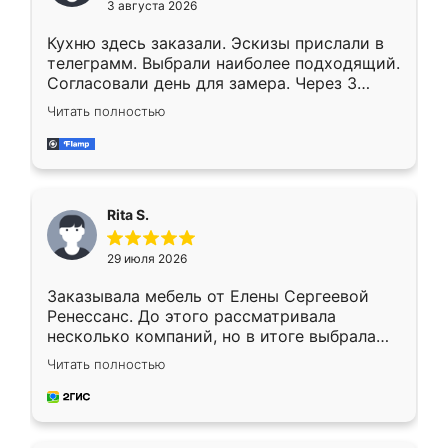
3 августа 2026
Кухню здесь заказали. Эскизы прислали в
телеграмм. Выбрали наиболее подходящий.
Согласовали день для замера. Через 3
недели кухня была уже готова. Остались
Читать полностью
довольны работой. Спасибо Ренессанс
мебель за качественную работу!
Rita S.
29 июля 2026
Заказывала мебель от Елены Сергеевой
Ренессанс. До этого рассматривала
несколько компаний, но в итоге выбрала
эту. Сначала обговорили условия, потом
Читать полностью
приехал замерщик, всё спокойно объяснил
и снял размеры. Изготовили в срок, с
доставкой тоже никаких проблем не
возникло. Сборку выполнили аккуратно,