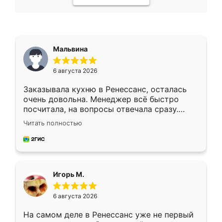
Мальвина
6 августа 2026
Заказывала кухню в Ренессанс, осталась
очень довольна. Менеджер всё быстро
посчитала, на вопросы отвечала сразу.
Замерщик приехал в субботу, подошёл к
Читать полностью
делу со всей ответственностью. Собрали
за день, ребята работали аккуратно, даже
пыли почти не было. Качество отличное,
ящики ходят плавно, ничего не скрипит.
Всё подошло как влитое.
Игорь М.
6 августа 2026
На самом деле в Ренессанс уже не первый