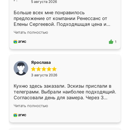
5 августа 2026
Больше всех мне понравилось
предложение от компании Ренессанс от
Елены Сергеевой. Подходяшщая цена и
короткие сроки изготовления. Приехавший
Читать полностью
для замера сотрудник Владислав
предложил по моему эскизу самый
1
подходящий вариант шкафа. Немного его
видоизменил, получилось даже лучше, чем
я хотела.
Ярослава
3 августа 2026
Кухню здесь заказали. Эскизы прислали в
телеграмм. Выбрали наиболее подходящий.
Согласовали день для замера. Через 3
недели кухня была уже готова. Остались
Читать полностью
довольны работой. Спасибо Ренессанс
мебель за качественную работу!