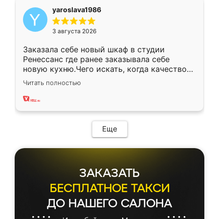
yaroslava1986
3 августа 2026
Заказала себе новый шкаф в студии
Ренессанс где ранее заказывала себе
новую кухню.Чего искать, когда качеством
вполне довольна. Служит кухня уже почти
Читать полностью
два года, нареканий нет.
Еще
ЗАКАЗАТЬ
БЕСПЛАТНОЕ ТАКСИ
ДО НАШЕГО САЛОНА