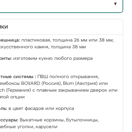
▼
ики
лешница:
пластиковая, толщина 26 мм или 38 мм;
скусственного камня, толщина 38 мм
риты:
изготовим кухню любого размера
тные системы :
ПВШ полного открывания,
ембоксы BOYARD (Россия), Blum (Австрия) или
ich (Германия) с плавным закрыванием дверок или
этой опции
ль:
в цвет фасадов или корпуса
ссуары:
Выкатные корзины, бутылочницы,
ебные уголки, карусели