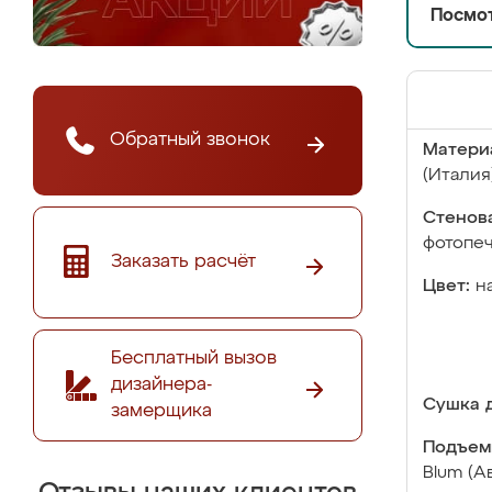
Посмот
Обратный звонок
Матери
(Италия
Стенова
фотопе
Заказать расчёт
Цвет:
н
Бесплатный вызов
дизайнера-
Сушка д
замерщика
Подъем
Blum (А