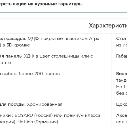
реть акции на кухонные гарнитуры
Характерист
ал фасадов:
МДФ, покрытые пластиком Arpa
Сто
) в 3D-кромке
из и
я панель:
ХДФ в цвет столешницы или с
Габа
чатью
а выбор, более 200 цветов
Выка
танд
Hett
без 
ля посуды:
Хромированная
Цоко
ники :
BOYARD (Россия) или премиум класса
Аксе
встрия), Hettich (Германия)
волш