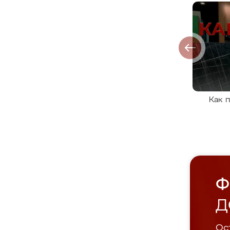
Как 
Ф
Д
Ост