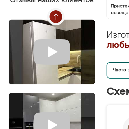
Отзывы наших клиентов
Пристен
освеще
Изго
любы
Часто 
Схе