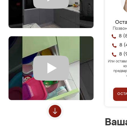
Оста
Позвон
8 (
8 (
8 (
Или оставь
ко
предвар
ОСТ
Ваша