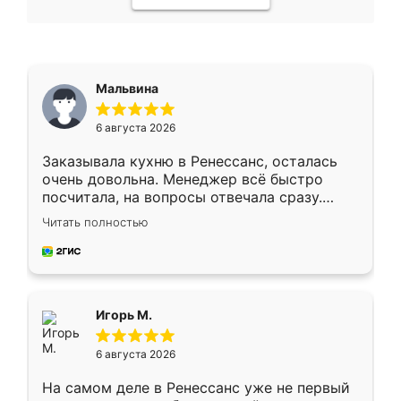
Мальвина
6 августа 2026
Заказывала кухню в Ренессанс, осталась
очень довольна. Менеджер всё быстро
посчитала, на вопросы отвечала сразу.
Замерщик приехал в субботу, подошёл к
Читать полностью
делу со всей ответственностью. Собрали
за день, ребята работали аккуратно, даже
пыли почти не было. Качество отличное,
ящики ходят плавно, ничего не скрипит.
Всё подошло как влитое.
Игорь М.
6 августа 2026
На самом деле в Ренессанс уже не первый