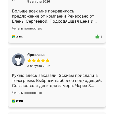
5 августа 2026
Больше всех мне понравилось
предложение от компании Ренессанс от
Елены Сергеевой. Подходяшщая цена и
короткие сроки изготовления. Приехавший
Читать полностью
для замера сотрудник Владислав
предложил по моему эскизу самый
1
подходящий вариант шкафа. Немного его
видоизменил, получилось даже лучше, чем
я хотела.
Ярослава
3 августа 2026
Кухню здесь заказали. Эскизы прислали в
телеграмм. Выбрали наиболее подходящий.
Согласовали день для замера. Через 3
недели кухня была уже готова. Остались
Читать полностью
довольны работой. Спасибо Ренессанс
мебель за качественную работу!