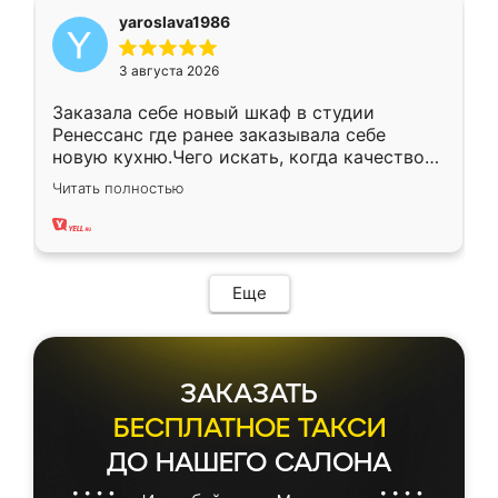
yaroslava1986
3 августа 2026
Заказала себе новый шкаф в студии
Ренессанс где ранее заказывала себе
новую кухню.Чего искать, когда качеством
вполне довольна. Служит кухня уже почти
Читать полностью
два года, нареканий нет.
Еще
ЗАКАЗАТЬ
БЕСПЛАТНОЕ ТАКСИ
ДО НАШЕГО САЛОНА