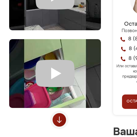
Оста
Позвон
8 (
8 (
8 (
Или оставь
ко
предвар
ОСТ
Ваша