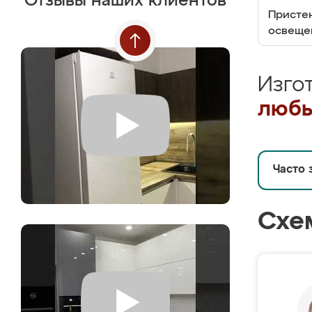
Отзывы наших клиентов
Пристен
освеще
Изго
любы
Часто 
Схе