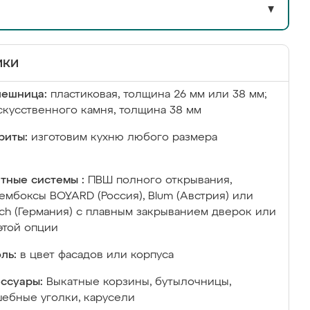
▼
ики
лешница:
пластиковая, толщина 26 мм или 38 мм;
скусственного камня, толщина 38 мм
риты:
изготовим кухню любого размера
тные системы :
ПВШ полного открывания,
ембоксы BOYARD (Россия), Blum (Австрия) или
ich (Германия) с плавным закрыванием дверок или
этой опции
ль:
в цвет фасадов или корпуса
ссуары:
Выкатные корзины, бутылочницы,
ебные уголки, карусели