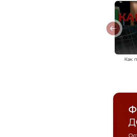
Как 
Ф
Д
Ост