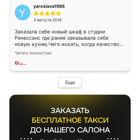
yaroslava1986
3 августа 2026
Заказала себе новый шкаф в студии
Ренессанс где ранее заказывала себе
новую кухню.Чего искать, когда качеством
вполне довольна. Служит кухня уже почти
Читать полностью
два года, нареканий нет.
Еще
ЗАКАЗАТЬ
БЕСПЛАТНОЕ ТАКСИ
ДО НАШЕГО САЛОНА