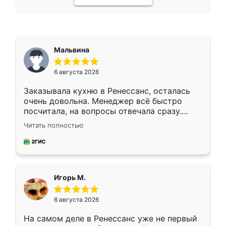
Мальвина
6 августа 2026
Заказывала кухню в Ренессанс, осталась
очень довольна. Менеджер всё быстро
посчитала, на вопросы отвечала сразу.
Замерщик приехал в субботу, подошёл к
Читать полностью
делу со всей ответственностью. Собрали
за день, ребята работали аккуратно, даже
пыли почти не было. Качество отличное,
ящики ходят плавно, ничего не скрипит.
Всё подошло как влитое.
Игорь М.
6 августа 2026
На самом деле в Ренессанс уже не первый