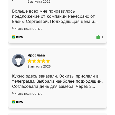
5 августа 2026
Больше всех мне понравилось
предложение от компании Ренессанс от
Елены Сергеевой. Подходяшщая цена и
короткие сроки изготовления. Приехавший
Читать полностью
для замера сотрудник Владислав
предложил по моему эскизу самый
1
подходящий вариант шкафа. Немного его
видоизменил, получилось даже лучше, чем
я хотела.
Ярослава
3 августа 2026
Кухню здесь заказали. Эскизы прислали в
телеграмм. Выбрали наиболее подходящий.
Согласовали день для замера. Через 3
недели кухня была уже готова. Остались
Читать полностью
довольны работой. Спасибо Ренессанс
мебель за качественную работу!