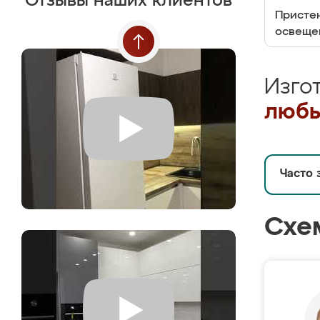
Отзывы наших клиентов
Пристен
освеще
Изго
любы
Часто 
Схе