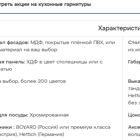
реть акции на кухонные гарнитуры
Характерист
ал фасадов:
МДФ, покрытые плёнкой ПВХ, или
Сто
материал на ваш выбор
из и
я панель:
ХДФ в цвет столешницы или с
Габа
чатью
а выбор, более 200 цветов
Выка
танд
Hett
без 
ля посуды:
Хромированная
Цоко
ники :
BOYARD (Россия) или премиум класса
Аксе
встрия), Hettich (Германия)
волш