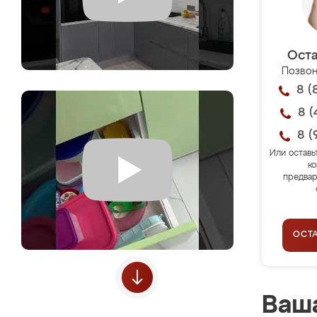
Оста
Позвон
8 (
8 (
8 (
Или оставь
ко
предвар
ОСТ
Ваша