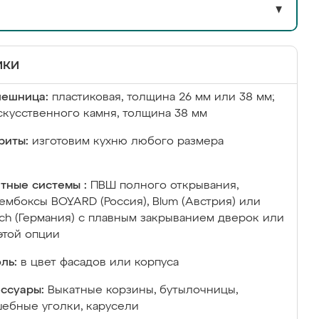
▼
ики
лешница:
пластиковая, толщина 26 мм или 38 мм;
скусственного камня, толщина 38 мм
риты:
изготовим кухню любого размера
тные системы :
ПВШ полного открывания,
ембоксы BOYARD (Россия), Blum (Австрия) или
ich (Германия) с плавным закрыванием дверок или
этой опции
ль:
в цвет фасадов или корпуса
ссуары:
Выкатные корзины, бутылочницы,
ебные уголки, карусели