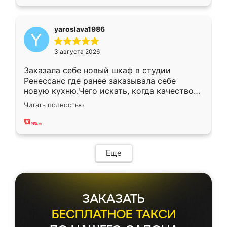
yaroslava1986
3 августа 2026
Заказала себе новый шкаф в студии
Ренессанс где ранее заказывала себе
новую кухню.Чего искать, когда качеством
вполне довольна. Служит кухня уже почти
Читать полностью
два года, нареканий нет.
Еще
ЗАКАЗАТЬ
БЕСПЛАТНОЕ ТАКСИ