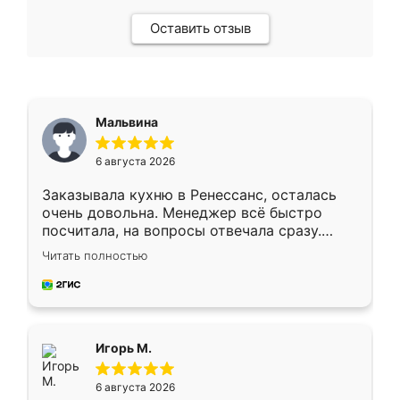
Оставить отзыв
Мальвина
6 августа 2026
Заказывала кухню в Ренессанс, осталась
очень довольна. Менеджер всё быстро
посчитала, на вопросы отвечала сразу.
Замерщик приехал в субботу, подошёл к
Читать полностью
делу со всей ответственностью. Собрали
за день, ребята работали аккуратно, даже
пыли почти не было. Качество отличное,
ящики ходят плавно, ничего не скрипит.
Всё подошло как влитое.
Игорь М.
6 августа 2026