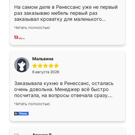
На самом деле в Ренессанс уже не первый
раз заказываю мебель первый раз
заказывал кроватку для маленького
ребёнка при его рождении ,во второй раз
Читать полностью
заказал шкаф-купе. По качеству очень
хорошее сборка достаточно быстрая,
также адекватные цены. До этого
сравнивал с разными конкурентами в этом
сегменте ,выбор у конкурентов куда
Мальвина
меньше, здесь же он более разнообразный.
Мне нравится ,если что-то потребуется из
6 августа 2026
мебели буду заказывать только здесь.
Заказывала кухню в Ренессанс, осталась
очень довольна. Менеджер всё быстро
посчитала, на вопросы отвечала сразу.
Замерщик приехал в субботу, подошёл к
Читать полностью
делу со всей ответственностью. Собрали
за день, ребята работали аккуратно, даже
пыли почти не было. Качество отличное,
ящики ходят плавно, ничего не скрипит.
Всё подошло как влитое.
Аринка Р.