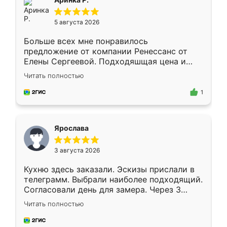
5 августа 2026
Больше всех мне понравилось
предложение от компании Ренессанс от
Елены Сергеевой. Подходяшщая цена и
короткие сроки изготовления. Приехавший
Читать полностью
для замера сотрудник Владислав
предложил по моему эскизу самый
1
подходящий вариант шкафа. Немного его
видоизменил, получилось даже лучше, чем
я хотела.
Ярослава
3 августа 2026
Кухню здесь заказали. Эскизы прислали в
телеграмм. Выбрали наиболее подходящий.
Согласовали день для замера. Через 3
недели кухня была уже готова. Остались
Читать полностью
довольны работой. Спасибо Ренессанс
мебель за качественную работу!