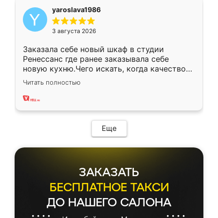
yaroslava1986
3 августа 2026
Заказала себе новый шкаф в студии
Ренессанс где ранее заказывала себе
новую кухню.Чего искать, когда качеством
вполне довольна. Служит кухня уже почти
Читать полностью
два года, нареканий нет.
Еще
ЗАКАЗАТЬ
БЕСПЛАТНОЕ ТАКСИ
ДО НАШЕГО САЛОНА