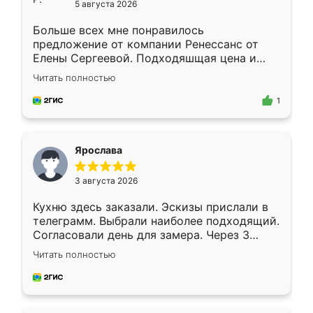
5 августа 2026
Больше всех мне понравилось
предложение от компании Ренессанс от
Елены Сергеевой. Подходяшщая цена и
короткие сроки изготовления. Приехавший
Читать полностью
для замера сотрудник Владислав
предложил по моему эскизу самый
1
подходящий вариант шкафа. Немного его
видоизменил, получилось даже лучше, чем
я хотела.
Ярослава
3 августа 2026
Кухню здесь заказали. Эскизы прислали в
телеграмм. Выбрали наиболее подходящий.
Согласовали день для замера. Через 3
недели кухня была уже готова. Остались
Читать полностью
довольны работой. Спасибо Ренессанс
мебель за качественную работу!