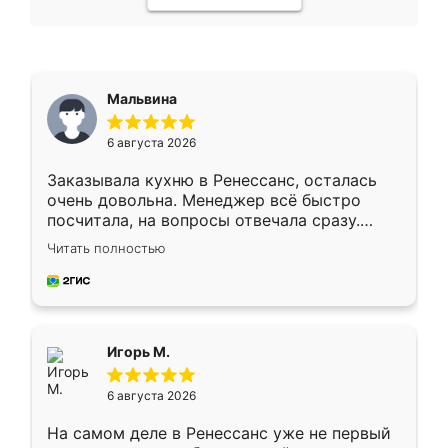
Мальвина
6 августа 2026
Заказывала кухню в Ренессанс, осталась
очень довольна. Менеджер всё быстро
посчитала, на вопросы отвечала сразу.
Замерщик приехал в субботу, подошёл к
Читать полностью
делу со всей ответственностью. Собрали
за день, ребята работали аккуратно, даже
пыли почти не было. Качество отличное,
ящики ходят плавно, ничего не скрипит.
Всё подошло как влитое.
Игорь М.
6 августа 2026
На самом деле в Ренессанс уже не первый