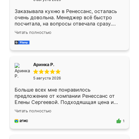
мебели буду заказывать только здесь.
Заказывала кухню в Ренессанс, осталась
очень довольна. Менеджер всё быстро
посчитала, на вопросы отвечала сразу.
Замерщик приехал в субботу, подошёл к
Читать полностью
делу со всей ответственностью. Собрали
за день, ребята работали аккуратно, даже
пыли почти не было. Качество отличное,
ящики ходят плавно, ничего не скрипит.
Всё подошло как влитое.
Аринка Р.
5 августа 2026
Больше всех мне понравилось
предложение от компании Ренессанс от
Елены Сергеевой. Подходяшщая цена и
короткие сроки изготовления. Приехавший
Читать полностью
для замера сотрудник Владислав
предложил по моему эскизу самый
1
подходящий вариант шкафа. Немного его
видоизменил, получилось даже лучше, чем