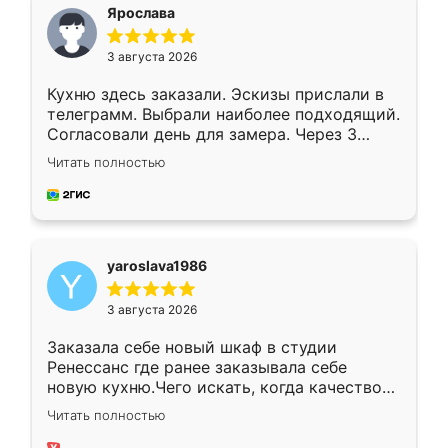
я хотела.
Ярослава
3 августа 2026
Кухню здесь заказали. Эскизы прислали в
телеграмм. Выбрали наиболее подходящий.
Согласовали день для замера. Через 3
недели кухня была уже готова. Остались
Читать полностью
довольны работой. Спасибо Ренессанс
мебель за качественную работу!
yaroslava1986
3 августа 2026
Заказала себе новый шкаф в студии
Ренессанс где ранее заказывала себе
новую кухню.Чего искать, когда качеством
вполне довольна. Служит кухня уже почти
Читать полностью
два года, нареканий нет.