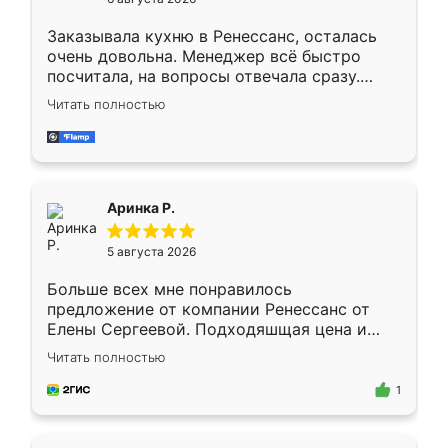
мебели буду заказывать только здесь.
Заказывала кухню в Ренессанс, осталась
очень довольна. Менеджер всё быстро
посчитала, на вопросы отвечала сразу.
Замерщик приехал в субботу, подошёл к
Читать полностью
делу со всей ответственностью. Собрали
за день, ребята работали аккуратно, даже
пыли почти не было. Качество отличное,
ящики ходят плавно, ничего не скрипит.
Всё подошло как влитое.
Аринка Р.
5 августа 2026
Больше всех мне понравилось
предложение от компании Ренессанс от
Елены Сергеевой. Подходяшщая цена и
короткие сроки изготовления. Приехавший
Читать полностью
для замера сотрудник Владислав
предложил по моему эскизу самый
1
подходящий вариант шкафа. Немного его
видоизменил, получилось даже лучше, чем