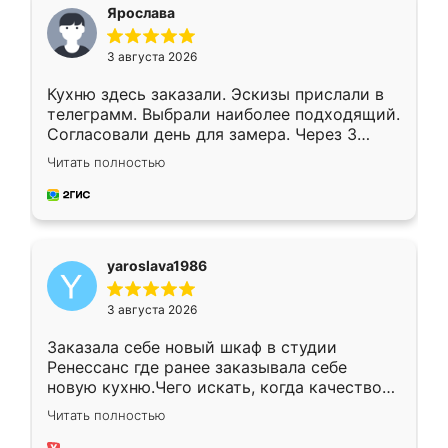
я хотела.
Ярослава
3 августа 2026
Кухню здесь заказали. Эскизы прислали в
телеграмм. Выбрали наиболее подходящий.
Согласовали день для замера. Через 3
недели кухня была уже готова. Остались
Читать полностью
довольны работой. Спасибо Ренессанс
мебель за качественную работу!
yaroslava1986
3 августа 2026
Заказала себе новый шкаф в студии
Ренессанс где ранее заказывала себе
новую кухню.Чего искать, когда качеством
вполне довольна. Служит кухня уже почти
Читать полностью
два года, нареканий нет.