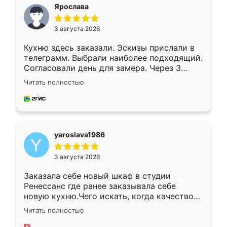
я хотела.
Ярослава
3 августа 2026
Кухню здесь заказали. Эскизы прислали в
телеграмм. Выбрали наиболее подходящий.
Согласовали день для замера. Через 3
недели кухня была уже готова. Остались
Читать полностью
довольны работой. Спасибо Ренессанс
мебель за качественную работу!
yaroslava1986
3 августа 2026
Заказала себе новый шкаф в студии
Ренессанс где ранее заказывала себе
новую кухню.Чего искать, когда качеством
вполне довольна. Служит кухня уже почти
Читать полностью
два года, нареканий нет.