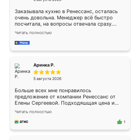
мебели буду заказывать только здесь.
Заказывала кухню в Ренессанс, осталась
очень довольна. Менеджер всё быстро
посчитала, на вопросы отвечала сразу.
Замерщик приехал в субботу, подошёл к
Читать полностью
делу со всей ответственностью. Собрали
за день, ребята работали аккуратно, даже
пыли почти не было. Качество отличное,
ящики ходят плавно, ничего не скрипит.
Всё подошло как влитое.
Аринка Р.
5 августа 2026
Больше всех мне понравилось
предложение от компании Ренессанс от
Елены Сергеевой. Подходяшщая цена и
короткие сроки изготовления. Приехавший
Читать полностью
для замера сотрудник Владислав
предложил по моему эскизу самый
1
подходящий вариант шкафа. Немного его
видоизменил, получилось даже лучше, чем