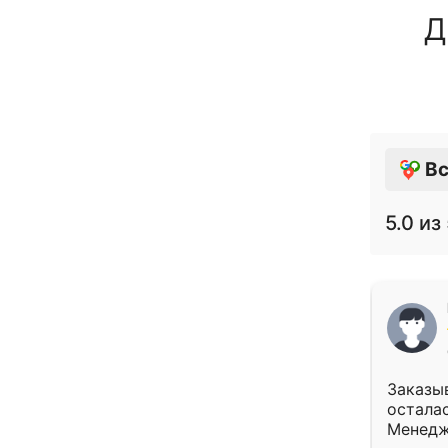
Д
Вс
5.0
из 
Заказыв
осталас
Менедж