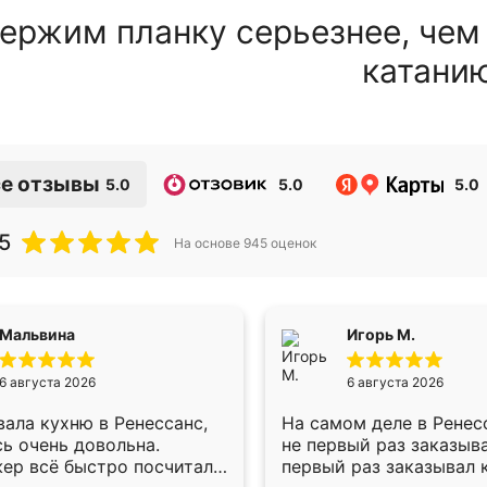
ержим планку серьезнее, чем
катани
е отзывы
5.0
5.0
5.0
5
На основе
945
оценок
Мальвина
Игорь М.
6 августа 2026
6 августа 2026
ала кухню в Ренессанс,
На самом деле в Ренес
ь очень довольна.
не первый раз заказыв
ер всё быстро посчитала,
первый раз заказывал 