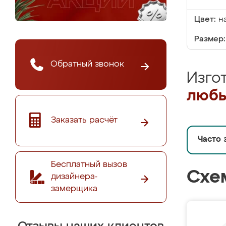
Цвет:
н
Размер:
Обратный звонок
Изго
любы
Заказать расчёт
Часто 
Бесплатный вызов
Схе
дизайнера-
замерщика