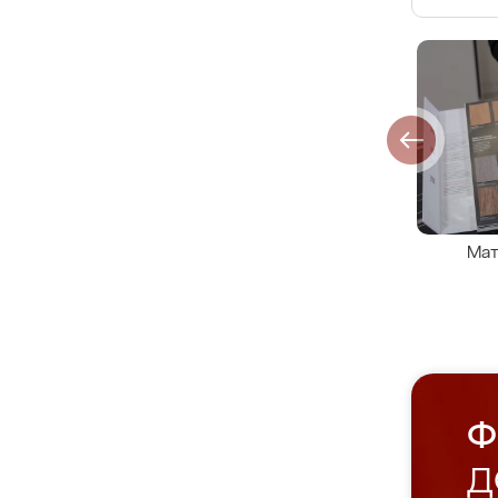
Мат
Ф
Д