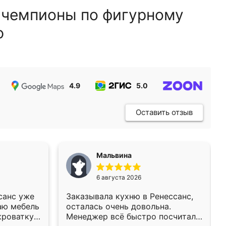
 чемпионы по фигурному
ю
4.9
5.0
5.0
Оставить отзыв
Мальвина
6 августа 2026
санс уже
Заказывала кухню в Ренессанс,
аю мебель
осталась очень довольна.
кроватку
Менеджер всё быстро посчитала,