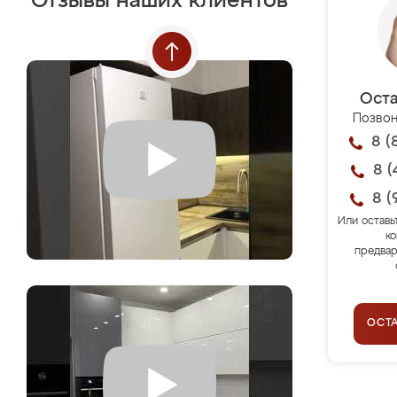
Отзывы наших клиентов
Оста
Позвон
8 (
8 (
8 (
Или оставь
ко
предвар
ОСТ