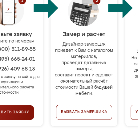
вьте заявку
Замер и расчет
ите по номерам
Дизайнер-замерщик
800) 511-89-55
приедет к Вам с каталогом
материалов,
Вы
495) 665-24-01
проведёт детальные
р
926) 409-68-13
замеры,
д
составит проект и сделает
з
те заявку на сайте для
окончательный расчёт
нсультации и
стоимости Вашей будущей
ительного расчёта
стоимости.
мебели.
ВЫЗВАТЬ ЗАМЕРЩИКА
АВИТЬ ЗАЯВКУ