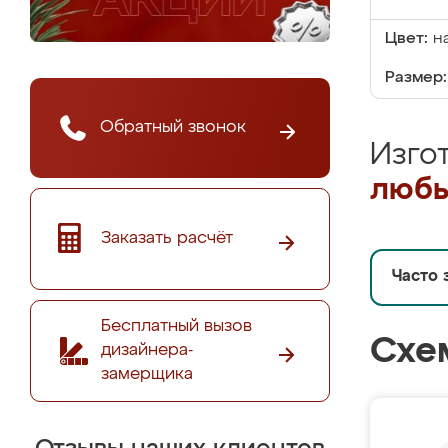
Цвет:
н
Размер:
Обратный звонок
Изго
любы
Заказать расчёт
Часто 
Бесплатный вызов
Схе
дизайнера-
замерщика