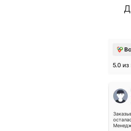
Д
Вс
5.0
из 
Заказыв
осталас
Менедж