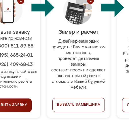
вьте заявку
Замер и расчет
ите по номерам
Дизайнер-замерщик
800) 511-89-55
приедет к Вам с каталогом
материалов,
Вы
495) 665-24-01
проведёт детальные
р
926) 409-68-13
замеры,
д
составит проект и сделает
з
те заявку на сайте для
окончательный расчёт
нсультации и
стоимости Вашей будущей
ительного расчёта
стоимости.
мебели.
ВЫЗВАТЬ ЗАМЕРЩИКА
АВИТЬ ЗАЯВКУ