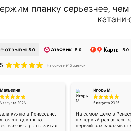
ержим планку серьезнее, чем
катани
е отзывы
5.0
5.0
5.0
5
На основе
945
оценок
Мальвина
Игорь М.
6 августа 2026
6 августа 2026
ала кухню в Ренессанс,
На самом деле в Ренес
ь очень довольна.
не первый раз заказыв
ер всё быстро посчитала,
первый раз заказывал 