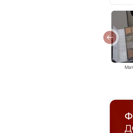
Мат
Ф
Д