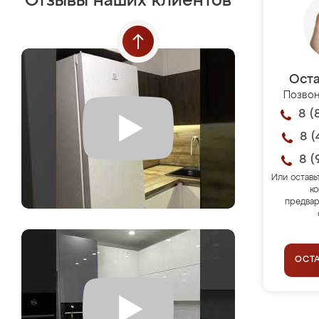
Отзывы наших клиентов
Оста
Позвон
8 (
8 (
8 (
Или оставь
ко
предвар
ОСТ