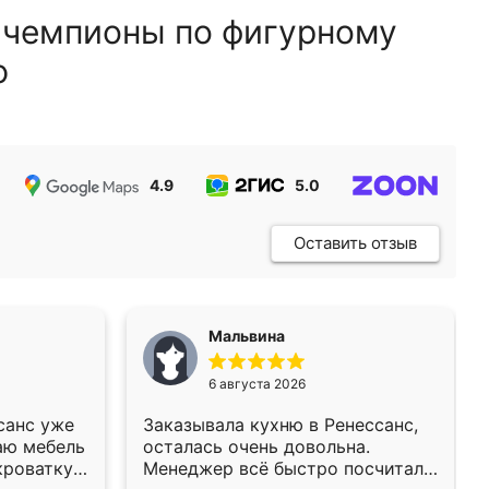
 чемпионы по фигурному
ю
4.9
5.0
5.0
Оставить отзыв
Мальвина
6 августа 2026
санс уже
Заказывала кухню в Ренессанс,
аю мебель
осталась очень довольна.
кроватку
Менеджер всё быстро посчитала,