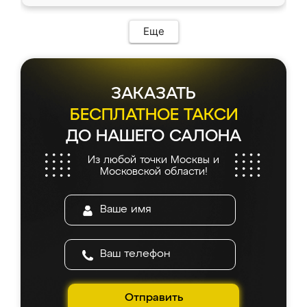
доставкой тоже никаких проблем не
возникло. Сборку выполнили аккуратно,
мебель сразу встала на свое место без
Еще
каких-либо доработок. Качеством осталась
довольна, все выглядит так, как и ожидала.
ЗАКАЗАТЬ
БЕСПЛАТНОЕ ТАКСИ
ДО НАШЕГО САЛОНА
Из любой точки Москвы и
Московской области!
Отправить