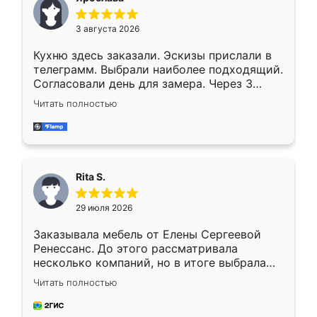
3 августа 2026
Кухню здесь заказали. Эскизы прислали в
телеграмм. Выбрали наиболее подходящий.
Согласовали день для замера. Через 3
недели кухня была уже готова. Остались
Читать полностью
довольны работой. Спасибо Ренессанс
мебель за качественную работу!
Rita S.
29 июля 2026
Заказывала мебель от Елены Сергеевой
Ренессанс. До этого рассматривала
несколько компаний, но в итоге выбрала
эту. Сначала обговорили условия, потом
Читать полностью
приехал замерщик, всё спокойно объяснил
и снял размеры. Изготовили в срок, с