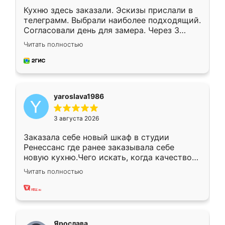
Кухню здесь заказали. Эскизы прислали в
телеграмм. Выбрали наиболее подходящий.
Согласовали день для замера. Через 3
недели кухня была уже готова. Остались
Читать полностью
довольны работой. Спасибо Ренессанс
мебель за качественную работу!
yaroslava1986
3 августа 2026
Заказала себе новый шкаф в студии
Ренессанс где ранее заказывала себе
новую кухню.Чего искать, когда качеством
вполне довольна. Служит кухня уже почти
Читать полностью
два года, нареканий нет.
Ярослава