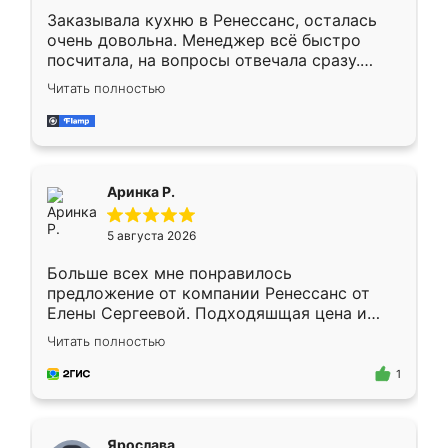
Заказывала кухню в Ренессанс, осталась
очень довольна. Менеджер всё быстро
посчитала, на вопросы отвечала сразу.
Замерщик приехал в субботу, подошёл к
Читать полностью
делу со всей ответственностью. Собрали
за день, ребята работали аккуратно, даже
пыли почти не было. Качество отличное,
ящики ходят плавно, ничего не скрипит.
Всё подошло как влитое.
Аринка Р.
5 августа 2026
Больше всех мне понравилось
предложение от компании Ренессанс от
Елены Сергеевой. Подходяшщая цена и
короткие сроки изготовления. Приехавший
Читать полностью
для замера сотрудник Владислав
предложил по моему эскизу самый
1
подходящий вариант шкафа. Немного его
видоизменил, получилось даже лучше, чем
я хотела.
Ярослава