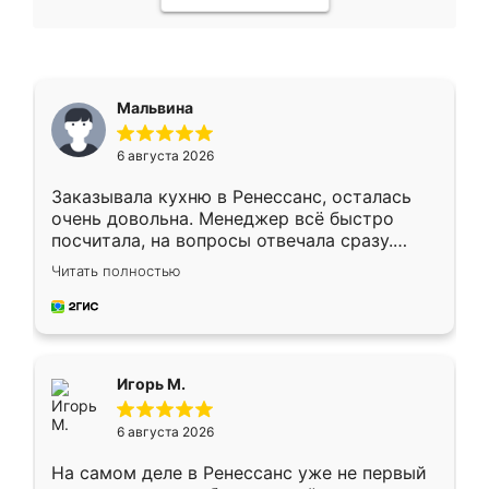
Мальвина
6 августа 2026
Заказывала кухню в Ренессанс, осталась
очень довольна. Менеджер всё быстро
посчитала, на вопросы отвечала сразу.
Замерщик приехал в субботу, подошёл к
Читать полностью
делу со всей ответственностью. Собрали
за день, ребята работали аккуратно, даже
пыли почти не было. Качество отличное,
ящики ходят плавно, ничего не скрипит.
Всё подошло как влитое.
Игорь М.
6 августа 2026
На самом деле в Ренессанс уже не первый