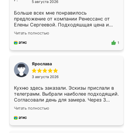
5 августа 2026
Больше всех мне понравилось
предложение от компании Ренессанс от
Елены Сергеевой. Подходяшщая цена и
короткие сроки изготовления. Приехавший
Читать полностью
для замера сотрудник Владислав
предложил по моему эскизу самый
1
подходящий вариант шкафа. Немного его
видоизменил, получилось даже лучше, чем
я хотела.
Ярослава
3 августа 2026
Кухню здесь заказали. Эскизы прислали в
телеграмм. Выбрали наиболее подходящий.
Согласовали день для замера. Через 3
недели кухня была уже готова. Остались
Читать полностью
довольны работой. Спасибо Ренессанс
мебель за качественную работу!