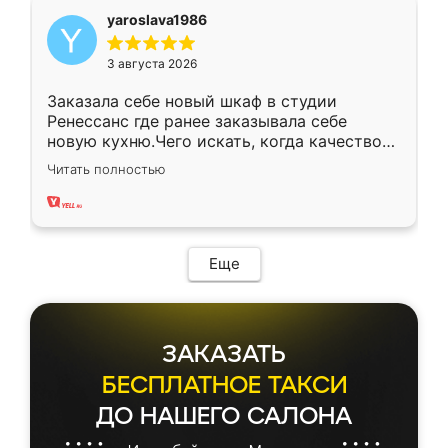
yaroslava1986
3 августа 2026
Заказала себе новый шкаф в студии
Ренессанс где ранее заказывала себе
новую кухню.Чего искать, когда качеством
вполне довольна. Служит кухня уже почти
Читать полностью
два года, нареканий нет.
Еще
ЗАКАЗАТЬ
БЕСПЛАТНОЕ ТАКСИ
ДО НАШЕГО САЛОНА